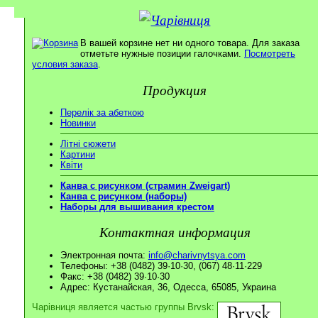
В вашей корзине нет ни одного товара. Для заказа
отметьте нужные позиции галочками.
Посмотреть
условия заказа
.
Продукция
Перелік за абеткою
Новинки
Літні сюжети
Картини
Квіти
Канва с рисунком (страмин Zweigart)
Канва с рисунком (наборы)
Наборы для вышивания крестом
Контактная информация
Электронная почта:
info@charivnytsya.com
Телефоны: +38 (0482) 39·10·30, (067) 48·11·229
Факс: +38 (0482) 39·10·30
Адрес: Кустанайская, 36, Одесса, 65085, Украина
Чарівниця является частью группы Brvsk: