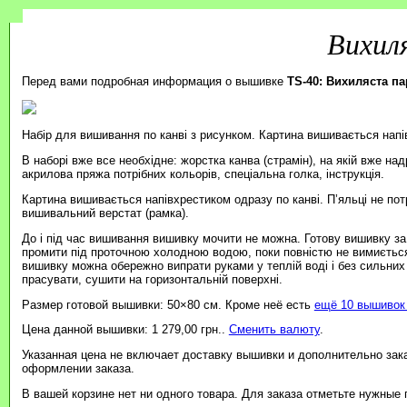
Вихил
Перед вами подробная информация о вышивке
TS-40: Вихиляста па
Набір для вишивання по канві з рисунком. Картина вишивається нап
В наборі вже все необхідне: жорстка канва (страмін), на якій вже на
акрилова пряжа потрібних кольорів, спеціальна голка, інструкція.
Картина вишивається напівхрестиком одразу по канві. П’яльці не пот
вишивальний верстат (рамка).
До і під час вишивання вишивку мочити не можна. Готову вишивку з
промити під проточною холодною водою, поки повністю не вимиється
вишивку можна обережно випрати руками у теплій воді і без сильних
прасувати, сушити на горизонтальній поверхні.
Размер готовой вышивки: 50×80 см. Кроме неё есть
ещё 10 вышивок 
Цена данной вышивки: 1 279,00 грн..
Сменить валюту
.
Указанная цена не включает доставку вышивки и дополнительно зак
оформлении заказа.
В вашей корзине нет ни одного товара. Для заказа отметьте нужные