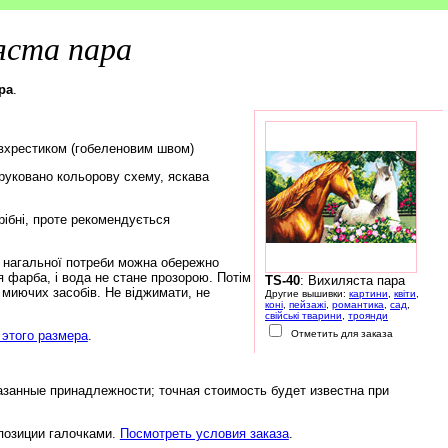
яста пара
ра
.
івхрестиком (гобеленовим швом)
друковано кольорову схему, яскава
рібні, проте рекомендується
а нагальної потреби можна обережно
 фарба, і вода не стане прозорою. Потім
TS-40
: Вихиляста пара
 миючих засобів. Не віджимати, не
Другие вышивки:
картини
,
квіти
,
коні
,
пейзажі
,
романтика
,
сад
,
свійські тварини
,
троянди
этого размера
.
Отметить для заказа
азанные принадлежности; точная стоимость будет известна при
 позиции галочками.
Посмотреть условия заказа
.