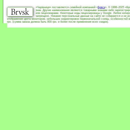
«Чарівниця» поставляется семейной компанией «
Брвск
». © 1998–2025 «Бр
знак. Другие наименования являются товарными знаками либо зарегистри
или лицензиарами. Некоторые коды лицензированы у Google. Любое копиро
запрещено. Никакие персональные данные на сайте не собираются и не ис
отображении цвета монитором, небольших корректировок первоначальной схемы, особенностей в
грн. (сумма заказа должна быть 800 грн. и более после применения всех скидок).