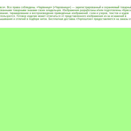
вск». Все права соблюдены. «Чарівниця» («Чаровница») — зарегистрированный и охраняемый товарны
рованными товарными знаками своих владельцев. Изображения разработаны и/или подготовлены «Брвск
вание, тиражирование и воспроизведение приведённых изображений, схем и узоров, текстов и кодов
пользуются. Готовое изделие может отличаться от представленного изображения из-за искажений в
ышивания и отличий в подборе ниток. Бесплатная доставка «Укрпоштою» предоставляется на заказы о