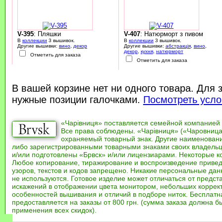
V-395
: Пляшки
V-407
: Натюрморт з пивом
В
коллекции
3 вышивок.
В
коллекции
3 вышивок.
Другие вышивки:
вино
,
декор
Другие вышивки:
абстракція
,
вино
,
декор
,
кухня
,
натюрморт
Отметить для заказа
Отметить для заказа
В вашей корзине нет ни одного товара. Для 
нужные позиции галочками.
Посмотреть усло
«Чарівниця» поставляется семейной компанией
Все права соблюдены. «Чарівниця» («Чаровница
охраняемый товарный знак. Другие наименован
либо зарегистрированными товарными знаками своих владель
и/или подготовлены «Брвск» и/или лицензиарами. Некоторые к
Любое копирование, тиражирование и воспроизведение привед
узоров, текстов и кодов запрещено. Никакие персональные дан
не используются. Готовое изделие может отличаться от предст
искажений в отображении цвета монитором, небольших коррек
особенностей вышивания и отличий в подборе ниток. Бесплат
предоставляется на заказы от 800 грн. (сумма заказа должна бы
применения всех скидок).