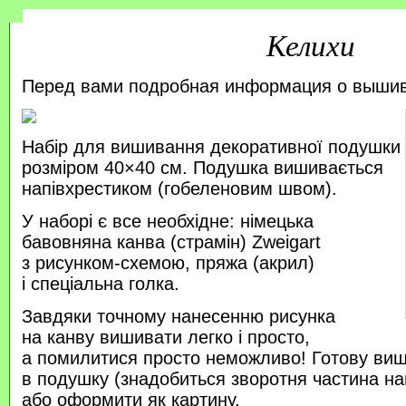
Келихи
Перед вами подробная информация о выши
Набір для вишивання декоративної подушки
розміром 40×40 см. Подушка вишивається
напівхрестиком (гобеленовим швом).
У наборі є все необхідне: німецька
бавовняна канва (страмін) Zweigart
з рисунком-схемою, пряжа (акрил)
і спеціальна голка.
Завдяки точному нанесенню рисунка
на канву вишивати легко і просто,
а помилитися просто неможливо! Готову ви
в подушку (знадобиться зворотня частина на
або оформити як картину.