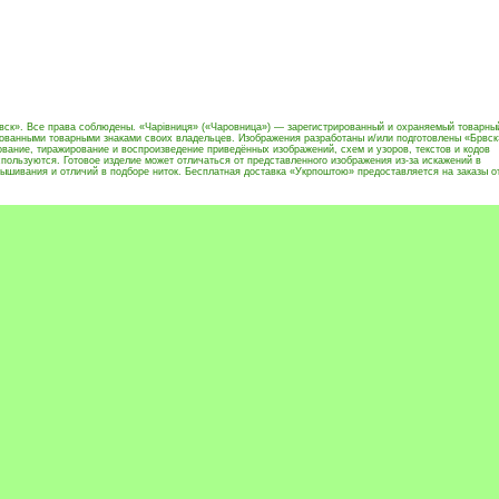
вск». Все права соблюдены. «Чарівниця» («Чаровница») — зарегистрированный и охраняемый товарны
рованными товарными знаками своих владельцев. Изображения разработаны и/или подготовлены «Брвск
вание, тиражирование и воспроизведение приведённых изображений, схем и узоров, текстов и кодов
пользуются. Готовое изделие может отличаться от представленного изображения из-за искажений в
ышивания и отличий в подборе ниток. Бесплатная доставка «Укрпоштою» предоставляется на заказы о