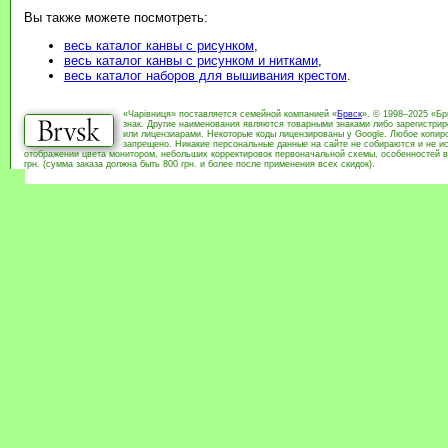
Вы также можете посмотреть:
весь каталог канвы с рисунком
,
весь каталог канвы с рисунком и нитками
,
весь каталог наборов для вышивания крестом
.
«Чарівниця» поставляется семейной компанией «
Брвск
». © 1998–2025 «Бр
знак. Другие наименования являются товарными знаками либо зарегистри
или лицензиарами. Некоторые коды лицензированы у Google. Любое копиро
запрещено. Никакие персональные данные на сайте не собираются и не ис
отображении цвета монитором, небольших корректировок первоначальной схемы, особенностей в
грн. (сумма заказа должна быть 800 грн. и более после применения всех скидок).