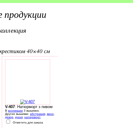
 продукции
коллекция
вхрестиком 40×40 см
V-407
: Натюрморт з пивом
В
коллекции
3 вышивок.
Другие вышивки:
абстракція
,
вино
,
декор
,
кухня
,
натюрморт
Отметить для заказа