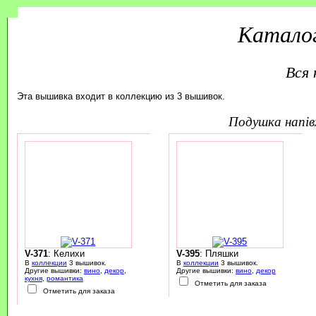
Каталог
Вся 
Эта вышивка входит в коллекцию из 3 вышивок.
подушка напі
V-371
: Келихи
V-395
: Пляшки
В
коллекции
3 вышивок.
В
коллекции
3 вышивок.
Другие вышивки:
вино
,
декор
,
Другие вышивки:
вино
,
декор
кухня
,
романтика
Отметить для заказа
Отметить для заказа