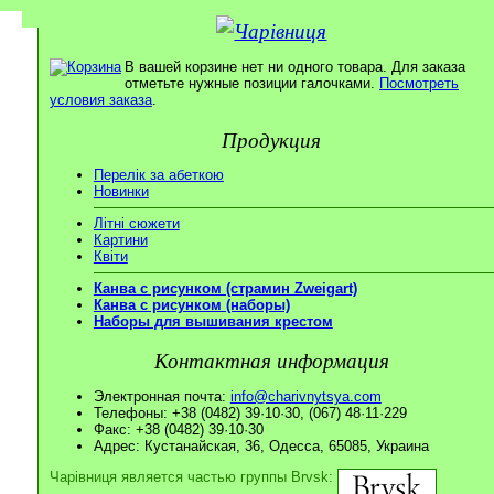
В вашей корзине нет ни одного товара. Для заказа
отметьте нужные позиции галочками.
Посмотреть
условия заказа
.
Продукция
Перелік за абеткою
Новинки
Літні сюжети
Картини
Квіти
Канва с рисунком (страмин Zweigart)
Канва с рисунком (наборы)
Наборы для вышивания крестом
Контактная информация
Электронная почта:
info@charivnytsya.com
Телефоны: +38 (0482) 39·10·30, (067) 48·11·229
Факс: +38 (0482) 39·10·30
Адрес: Кустанайская, 36, Одесса, 65085, Украина
Чарівниця является частью группы Brvsk: