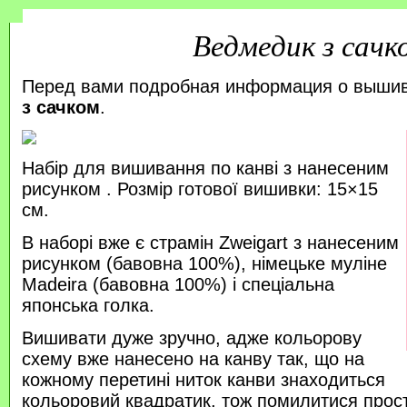
Ведмедик з сачк
Перед вами подробная информация о выши
з сачком
.
Набір для вишивання по канві з нанесеним
рисунком . Розмір готової вишивки: 15×15
см.
В наборі вже є страмін Zweigart з нанесеним
рисунком (бавовна 100%), німецьке муліне
Madeira (бавовна 100%) і спеціальна
японська голка.
Вишивати дуже зручно, адже кольорову
схему вже нанесено на канву так, що на
кожному перетині ниток канви знаходиться
кольоровий квадратик, тож помилитися прос