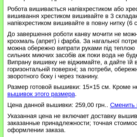
Робота вишивається напівхрестиком або хре
вишивання хрестиком вишивайте в 3 склада
напівхрестиком вишивайте в повну нитку (6 
До завершення роботи канву мочити не можн
крохмаль (апрет) і фарба. За нагальної потр
можна обережно випрати руками під теплою
сильних миючих засобів аж поки вода не буд
Випрану вишивку не віджимайте, а дайте їй 
горизонтальній поверхні; за потреби, обереж
зворотного боку і через тканину.
Размер готовой вышивки: 15×15 см. Кроме н
вышивок этого размера
.
Цена данной вышивки: 259,00 грн..
Сменить 
Указанная цена не включает доставку вышив
заказанные принадлежности; точная стоимос
оформлении заказа.