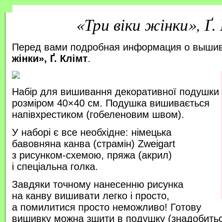
«Три віки жінки», Ґ.
Перед вами подробная информация о выши
жінки», Ґ. Клімт
.
Набір для вишивання декоративної подушки
розміром 40×40 см. Подушка вишивається
напівхрестиком (гобеленовим швом).
У наборі є все необхідне: німецька
бавовняна канва (страмін) Zweigart
з рисунком-схемою, пряжа (акрил)
і спеціальна голка.
Завдяки точному нанесенню рисунка
на канву вишивати легко і просто,
а помилитися просто неможливо! Готову
вишивку можна зшити в подушку (знадобитьс