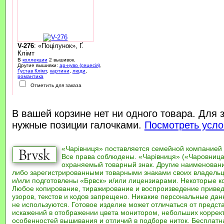
V-276
: «Поцілунок», Ґ.
Клімт
В
коллекции
2 вышивок.
Другие вышивки:
ар-нуво (сецесія)
,
Ґустав Клімт
,
картини
,
люди
,
романтика
Отметить для заказа
В вашей корзине нет ни одного товара. Для 
нужные позиции галочками.
Посмотреть усло
«Чарівниця» поставляется семейной компанией
Все права соблюдены. «Чарівниця» («Чаровница
охраняемый товарный знак. Другие наименован
либо зарегистрированными товарными знаками своих владель
и/или подготовлены «Брвск» и/или лицензиарами. Некоторые к
Любое копирование, тиражирование и воспроизведение привед
узоров, текстов и кодов запрещено. Никакие персональные дан
не используются. Готовое изделие может отличаться от предст
искажений в отображении цвета монитором, небольших коррек
особенностей вышивания и отличий в подборе ниток. Бесплат