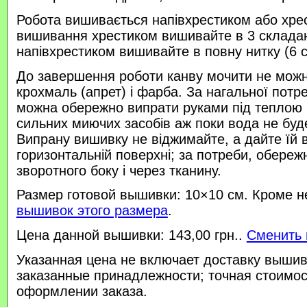
Робота вишивається напівхрестиком або хре
вишивання хрестиком вишивайте в 3 склада
напівхрестиком вишивайте в повну нитку (6 
До завершення роботи канву мочити не можн
крохмаль (апрет) і фарба. За нагальної потр
можна обережно випрати руками під теплою
сильних миючих засобів аж поки вода не буд
Випрану вишивку не віджимайте, а дайте їй 
горизонтальній поверхні; за потреби, обереж
зворотного боку і через тканину.
Размер готовой вышивки: 10×10 см. Кроме н
вышивок этого размера
.
Цена данной вышивки: 143,00 грн..
Сменить 
Указанная цена не включает доставку вышив
заказанные принадлежности; точная стоимос
оформлении заказа.