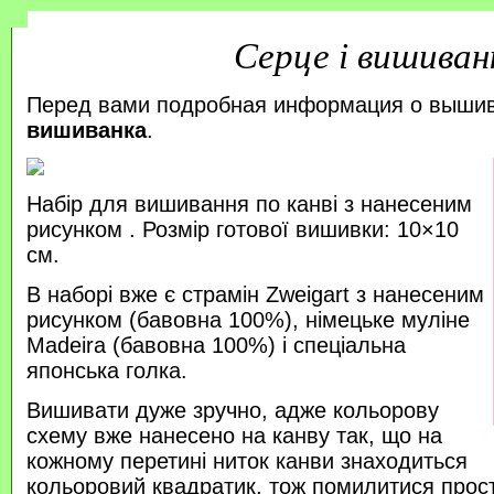
Серце і вишиван
Перед вами подробная информация о выши
вишиванка
.
Набір для вишивання по канві з нанесеним
рисунком . Розмір готової вишивки: 10×10
см.
В наборі вже є страмін Zweigart з нанесеним
рисунком (бавовна 100%), німецьке муліне
Madeira (бавовна 100%) і спеціальна
японська голка.
Вишивати дуже зручно, адже кольорову
схему вже нанесено на канву так, що на
кожному перетині ниток канви знаходиться
кольоровий квадратик, тож помилитися прос