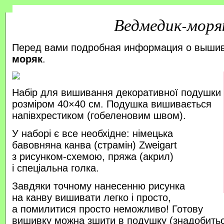
Ведмедик-моря
Перед вами подробная информация о выши
моряк
.
Набір для вишивання декоративної подушки
розміром 40×40 см. Подушка вишивається
напівхрестиком (гобеленовим швом).
У наборі є все необхідне: німецька
бавовняна канва (страмін) Zweigart
з рисунком-схемою, пряжа (акрил)
і спеціальна голка.
Завдяки точному нанесенню рисунка
на канву вишивати легко і просто,
а помилитися просто неможливо! Готову
вишивку можна зшити в подушку (знадобитьс