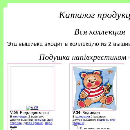
Каталог продук
Вся коллекция
Эта вышивка входит в коллекцию из 2 вышив
подушка напівхрестиком
V-05
: Ведмедик-моряк
V-34
: Ведмедик
В
коллекции
2 вышивок.
В
коллекции
2 вышивок.
Другие вышивки:
ведмеді
,
дикі
Другие вышивки:
ведмеді
,
дикі
тварини
,
дитячі іграшки
,
море
,
тварини
пляж
Отметить для заказа