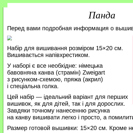
Панда
Перед вами подробная информация о выши
Набір для вишивання розміром 15×20 см.
Вишивається напівхрестиком.
У наборі є все необхідне: німецька
бавовняна канва (страмін) Zweigart
з рисунком-схемою, пряжа (акрил)
і спеціальна голка.
Цей набір — ідеальний варіант для перших
вишивок, як для дітей, так і для дорослих.
Завдяки точному нанесенню рисунка
на канву вишивати легко і просто, а помили
Размер готовой вышивки: 15×20 см. Кроме н