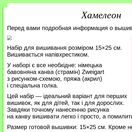
Хамелеон
Перед вами подробная информация о выши
Набір для вишивання розміром 15×25 см.
Вишивається напівхрестиком.
У наборі є все необхідне: німецька
бавовняна канва (страмін) Zweigart
з рисунком-схемою, пряжа (акрил)
і спеціальна голка.
Цей набір — ідеальний варіант для перших
вишивок, як для дітей, так і для дорослих.
Завдяки точному нанесенню рисунка
на канву вишивати легко і просто, а помили
Размер готовой вышивки: 15×25 см. Кроме н