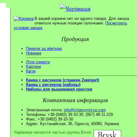
В вашей корзине нет ни одного товара. Для заказа
отметьте нужные позиции галочками.
Посмотреть
условия заказа
.
Продукция
Перелік за абеткою
Новинки
Літні сюжети
Картини
Квіти
Канва с рисунком (страмин Zweigart)
Канва с рисунком (наборы)
Наборы для вышивания крестом
Контактная информация
Электронная почта:
info@charivnytsya.com
Телефоны: +38 (0482) 39·10·30, (067) 48·11·229
Факс: +38 (0482) 39·10·30
Адрес: Кустанайская, 36, Одесса, 65085, Украина
Чарівниця является частью группы Brvsk: