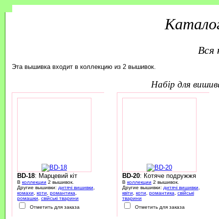
Каталог
Вся 
Эта вышивка входит в коллекцию из 2 вышивок.
набір для виши
BD-18
: Марцевий кіт
BD-20
: Котяче подружжя
В
коллекции
2 вышивок.
В
коллекции
2 вышивок.
Другие вышивки:
дитячі вишивки
,
Другие вышивки:
дитячі вишивки
,
комахи
,
коти
,
романтика
,
квіти
,
коти
,
романтика
,
свійські
ромашки
,
свійські тварини
тварини
Отметить для заказа
Отметить для заказа