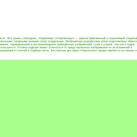
вск». Все права соблюдены. «Чарівниця» («Чаровница») — зарегистрированный и охраняемый товарны
рованными товарными знаками своих владельцев. Изображения разработаны и/или подготовлены «Брвск
вание, тиражирование и воспроизведение приведённых изображений, схем и узоров, текстов и кодов
пользуются. Готовое изделие может отличаться от представленного изображения из-за искажений в
ышивания и отличий в подборе ниток. Бесплатная доставка «Укрпоштою» предоставляется на заказы о