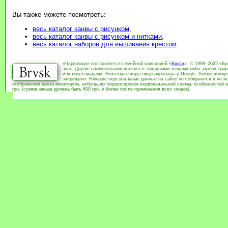
Вы также можете посмотреть:
весь каталог канвы с рисунком
,
весь каталог канвы с рисунком и нитками
,
весь каталог наборов для вышивания крестом
.
«Чарівниця» поставляется семейной компанией «
Брвск
». © 1998–2025 «Бр
знак. Другие наименования являются товарными знаками либо зарегистри
или лицензиарами. Некоторые коды лицензированы у Google. Любое копиро
запрещено. Никакие персональные данные на сайте не собираются и не ис
отображении цвета монитором, небольших корректировок первоначальной схемы, особенностей в
грн. (сумма заказа должна быть 800 грн. и более после применения всех скидок).