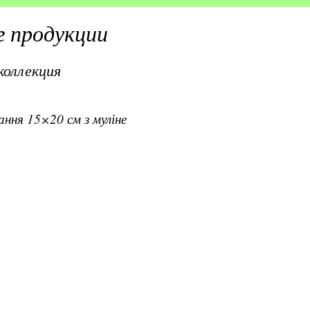
 продукции
коллекция
вання 15×20 см з муліне