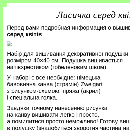
Лисичка серед кві
Перед вами подробная информация о выши
серед квітів
.
Набір для вишивання декоративної подушки
розміром 40×40 см. Подушка вишивається
напівхрестиком (гобеленовим швом).
У наборі є все необхідне: німецька
бавовняна канва (страмін) Zweigart
з рисунком-схемою, пряжа (акрил)
і спеціальна голка.
Завдяки точному нанесенню рисунка
на канву вишивати легко і просто,
а помилитися просто неможливо! Готову ви
в подушку (знадобиться зворотня частина на