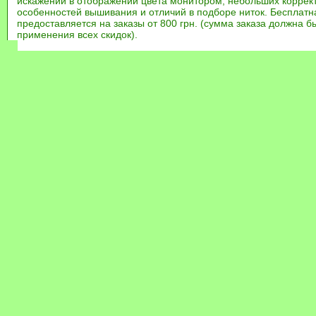
искажений в отображении цвета монитором, небольших коррек
особенностей вышивания и отличий в подборе ниток. Бесплат
предоставляется на заказы от 800 грн. (сумма заказа должна бы
применения всех скидок).