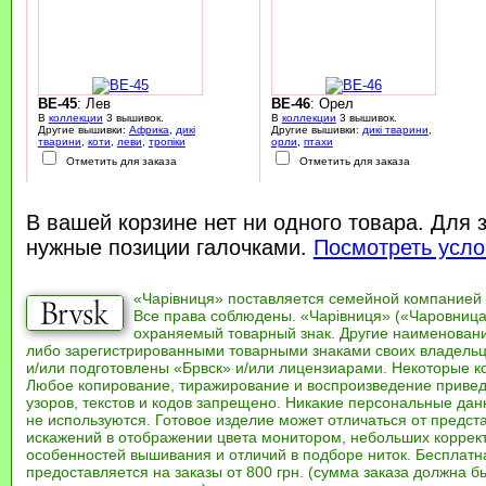
BE-45
: Лев
BE-46
: Орел
В
коллекции
3 вышивок.
В
коллекции
3 вышивок.
Другие вышивки:
Африка
,
дикі
Другие вышивки:
дикі тварини
,
тварини
,
коти
,
леви
,
тропіки
орли
,
птахи
Отметить для заказа
Отметить для заказа
В вашей корзине нет ни одного товара. Для 
нужные позиции галочками.
Посмотреть усло
«Чарівниця» поставляется семейной компанией
Все права соблюдены. «Чарівниця» («Чаровница
охраняемый товарный знак. Другие наименован
либо зарегистрированными товарными знаками своих владель
и/или подготовлены «Брвск» и/или лицензиарами. Некоторые к
Любое копирование, тиражирование и воспроизведение привед
узоров, текстов и кодов запрещено. Никакие персональные дан
не используются. Готовое изделие может отличаться от предст
искажений в отображении цвета монитором, небольших коррек
особенностей вышивания и отличий в подборе ниток. Бесплат
предоставляется на заказы от 800 грн. (сумма заказа должна бы