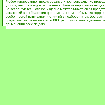
Любое копирование, тиражирование и воспроизведение привед
узоров, текстов и кодов запрещено. Никакие персональные дан
не используются. Готовое изделие может отличаться от предст
искажений в отображении цвета монитором, небольших коррек
особенностей вышивания и отличий в подборе ниток. Бесплат
предоставляется на заказы от 800 грн. (сумма заказа должна бы
применения всех скидок).