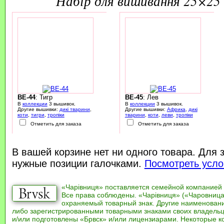
набір для вишивання 25×25 
BE-44
: Тигр
BE-45
: Лев
В
коллекции
3 вышивок.
В
коллекции
3 вышивок.
Другие вышивки:
дикі тварини
,
Другие вышивки:
Африка
,
дикі
коти
,
тигри
,
тропіки
тварини
,
коти
,
леви
,
тропіки
Отметить для заказа
Отметить для заказа
В вашей корзине нет ни одного товара. Для 
нужные позиции галочками.
Посмотреть усло
«Чарівниця» поставляется семейной компанией
Все права соблюдены. «Чарівниця» («Чаровница
охраняемый товарный знак. Другие наименован
либо зарегистрированными товарными знаками своих владель
и/или подготовлены «Брвск» и/или лицензиарами. Некоторые к