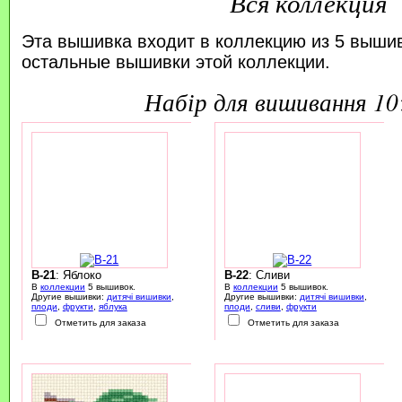
Вся коллекция
Эта вышивка входит в коллекцию из 5 выши
остальные вышивки этой коллекции.
набір для вишивання 1
B-21
: Яблоко
B-22
: Сливи
В
коллекции
5 вышивок.
В
коллекции
5 вышивок.
Другие вышивки:
дитячі вишивки
,
Другие вышивки:
дитячі вишивки
,
плоди
,
фрукти
,
яблука
плоди
,
сливи
,
фрукти
Отметить для заказа
Отметить для заказа