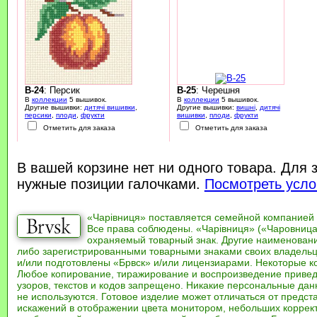
B-24
: Персик
B-25
: Черешня
В
коллекции
5 вышивок.
В
коллекции
5 вышивок.
Другие вышивки:
дитячі вишивки
,
Другие вышивки:
вишні
,
дитячі
персики
,
плоди
,
фрукти
вишивки
,
плоди
,
фрукти
Отметить для заказа
Отметить для заказа
В вашей корзине нет ни одного товара. Для 
нужные позиции галочками.
Посмотреть усло
«Чарівниця» поставляется семейной компанией
Все права соблюдены. «Чарівниця» («Чаровница
охраняемый товарный знак. Другие наименован
либо зарегистрированными товарными знаками своих владель
и/или подготовлены «Брвск» и/или лицензиарами. Некоторые к
Любое копирование, тиражирование и воспроизведение привед
узоров, текстов и кодов запрещено. Никакие персональные дан
не используются. Готовое изделие может отличаться от предст
искажений в отображении цвета монитором, небольших коррек