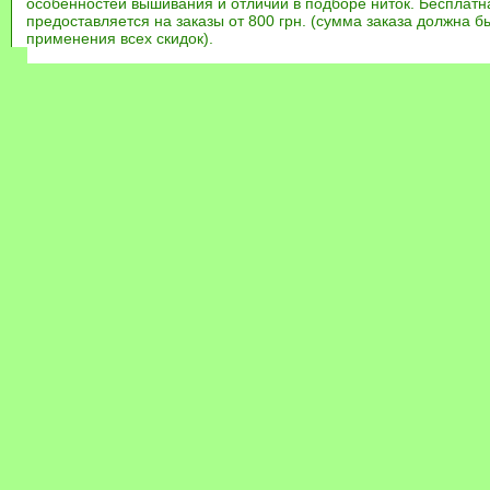
особенностей вышивания и отличий в подборе ниток. Бесплат
предоставляется на заказы от 800 грн. (сумма заказа должна бы
применения всех скидок).