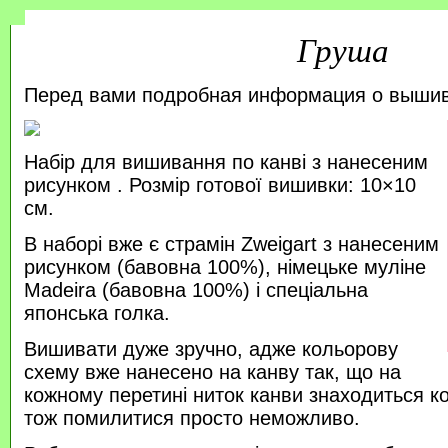
Груша
Перед вами подробная информация о выши
Набір для вишивання по канві з нанесеним
рисунком . Розмір готової вишивки: 10×10
см.
В наборі вже є страмін Zweigart з нанесеним
рисунком (бавовна 100%), німецьке муліне
Madeira (бавовна 100%) і спеціальна
японська голка.
Вишивати дуже зручно, адже кольорову
схему вже нанесено на канву так, що на
кожному перетині ниток канви знаходиться к
тож помилитися просто неможливо.