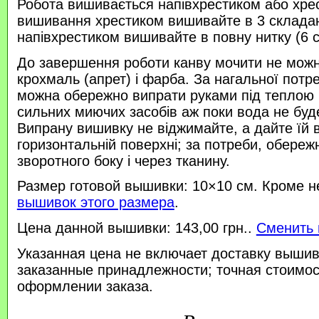
Робота вишивається напівхрестиком або хре
вишивання хрестиком вишивайте в 3 склада
напівхрестиком вишивайте в повну нитку (6 
До завершення роботи канву мочити не можн
крохмаль (апрет) і фарба. За нагальної потр
можна обережно випрати руками під теплою
сильних миючих засобів аж поки вода не буд
Випрану вишивку не віджимайте, а дайте їй 
горизонтальній поверхні; за потреби, обереж
зворотного боку і через тканину.
Размер готовой вышивки: 10×10 см. Кроме н
вышивок этого размера
.
Цена данной вышивки: 143,00 грн..
Сменить 
Указанная цена не включает доставку вышив
заказанные принадлежности; точная стоимос
оформлении заказа.