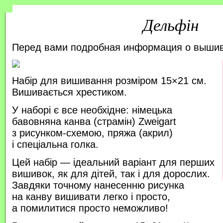
Дельфін
Перед вами подробная информация о выши
Набір для вишивання розміром 15×21 см.
Вишивається хрестиком.
У наборі є все необхідне: німецька
бавовняна канва (страмін) Zweigart
з рисунком-схемою, пряжа (акрил)
і спеціальна голка.
Цей набір — ідеальний варіант для перших
вишивок, як для дітей, так і для дорослих.
Завдяки точному нанесенню рисунка
на канву вишивати легко і просто,
а помилитися просто неможливо!