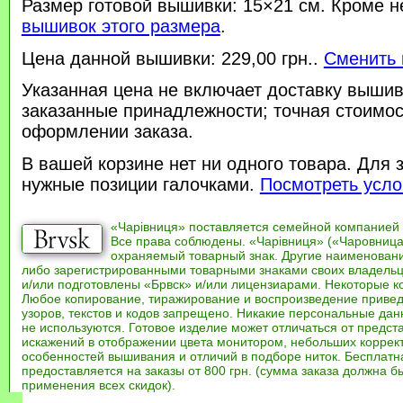
Размер готовой вышивки: 15×21 см. Кроме н
вышивок этого размера
.
Цена данной вышивки: 229,00 грн..
Сменить 
Указанная цена не включает доставку вышив
заказанные принадлежности; точная стоимос
оформлении заказа.
В вашей корзине нет ни одного товара. Для 
нужные позиции галочками.
Посмотреть усло
«Чарівниця» поставляется семейной компанией
Все права соблюдены. «Чарівниця» («Чаровница
охраняемый товарный знак. Другие наименован
либо зарегистрированными товарными знаками своих владель
и/или подготовлены «Брвск» и/или лицензиарами. Некоторые к
Любое копирование, тиражирование и воспроизведение привед
узоров, текстов и кодов запрещено. Никакие персональные дан
не используются. Готовое изделие может отличаться от предст
искажений в отображении цвета монитором, небольших коррек
особенностей вышивания и отличий в подборе ниток. Бесплат
предоставляется на заказы от 800 грн. (сумма заказа должна бы
применения всех скидок).