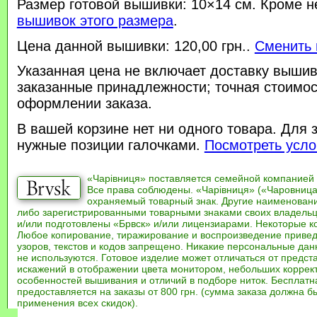
Размер готовой вышивки: 10×14 см. Кроме н
вышивок этого размера
.
Цена данной вышивки: 120,00 грн..
Сменить 
Указанная цена не включает доставку вышив
заказанные принадлежности; точная стоимос
оформлении заказа.
В вашей корзине нет ни одного товара. Для 
нужные позиции галочками.
Посмотреть усло
«Чарівниця» поставляется семейной компанией
Все права соблюдены. «Чарівниця» («Чаровница
охраняемый товарный знак. Другие наименован
либо зарегистрированными товарными знаками своих владель
и/или подготовлены «Брвск» и/или лицензиарами. Некоторые к
Любое копирование, тиражирование и воспроизведение привед
узоров, текстов и кодов запрещено. Никакие персональные дан
не используются. Готовое изделие может отличаться от предст
искажений в отображении цвета монитором, небольших коррек
особенностей вышивания и отличий в подборе ниток. Бесплат
предоставляется на заказы от 800 грн. (сумма заказа должна бы
применения всех скидок).