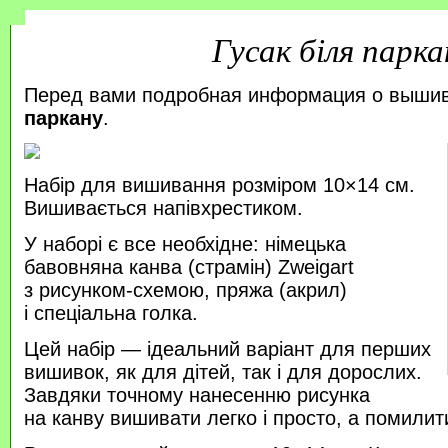
Гусак біля парка
Перед вами подробная информация о выши
паркану
.
Набір для вишивання розміром 10×14 см.
Вишивається напівхрестиком.
У наборі є все необхідне: німецька
бавовняна канва (страмін) Zweigart
з рисунком-схемою, пряжа (акрил)
і спеціальна голка.
Цей набір — ідеальний варіант для перших
вишивок, як для дітей, так і для дорослих.
Завдяки точному нанесенню рисунка
на канву вишивати легко і просто, а помили