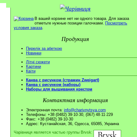
В вашей корзине нет ни одного товара. Для заказа
отметьте нужные позиции галочками.
Посмотреть
условия заказа
.
Продукция
Перелік за абеткою
Новинки
Літні сюжети
Картини
Квіти
Канва с рисунком (страмин Zweigart)
Канва с рисунком (наборы)
Наборы для вышивания крестом
Контактная информация
Электронная почта:
info@charivnytsya.com
Телефоны: +38 (0482) 39·10·30, (067) 48·11·229
Факс: +38 (0482) 39·10·30
Адрес: Кустанайская, 36, Одесса, 65085, Украина
Чарівниця является частью группы Brvsk: