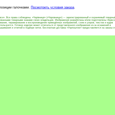
 позиции галочками.
Посмотреть условия заказа
.
вск». Все права соблюдены. «Чарівниця» («Чаровница») — зарегистрированный и охраняемый товарны
рованными товарными знаками своих владельцев. Изображения разработаны и/или подготовлены «Брвск
вание, тиражирование и воспроизведение приведённых изображений, схем и узоров, текстов и кодов
пользуются. Готовое изделие может отличаться от представленного изображения из-за искажений в
ышивания и отличий в подборе ниток. Бесплатная доставка «Укрпоштою» предоставляется на заказы о