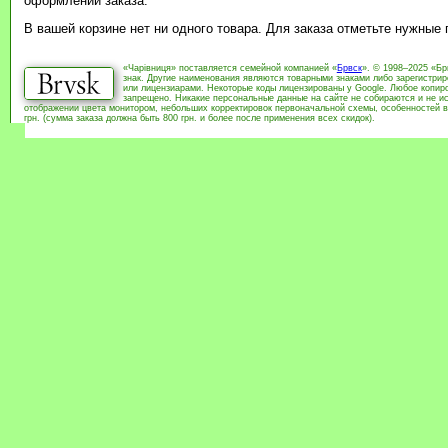
оформлении заказа.
В вашей корзине нет ни одного товара. Для заказа отметьте нужные
«Чарівниця» поставляется семейной компанией «
Брвск
». © 1998–2025 «Бр
знак. Другие наименования являются товарными знаками либо зарегистри
или лицензиарами. Некоторые коды лицензированы у Google. Любое копиро
запрещено. Никакие персональные данные на сайте не собираются и не ис
отображении цвета монитором, небольших корректировок первоначальной схемы, особенностей в
грн. (сумма заказа должна быть 800 грн. и более после применения всех скидок).