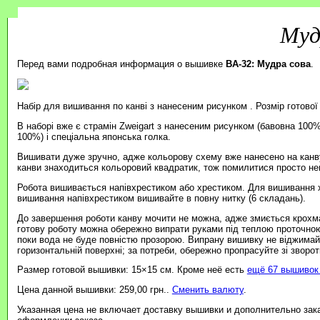
Муд
Перед вами подробная информация о вышивке
BA-32: Мудра сова
.
Набір для вишивання по канві з нанесеним рисунком . Розмір готової
В наборі вже є страмін Zweigart з нанесеним рисунком (бавовна 100%
100%) і спеціальна японська голка.
Вишивати дуже зручно, адже кольорову схему вже нанесено на канву
канви знаходиться кольоровий квадратик, тож помилитися просто н
Робота вишивається напівхрестиком або хрестиком. Для вишивання 
вишивання напівхрестиком вишивайте в повну нитку (6 складань).
До завершення роботи канву мочити не можна, адже змиється крохмал
готову роботу можна обережно випрати руками під теплою проточно
поки вода не буде повністю прозорою. Випрану вишивку не віджимайт
горизонтальній поверхні; за потреби, обережно пропрасуйте зі зворотн
Размер готовой вышивки: 15×15 см. Кроме неё есть
ещё 67 вышивок 
Цена данной вышивки: 259,00 грн..
Сменить валюту
.
Указанная цена не включает доставку вышивки и дополнительно зак