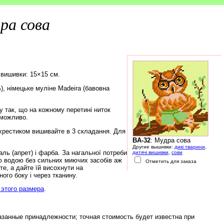
ра сова
 вишивки: 15×15 см.
), німецьке муліне Madeira (бавовна
 так, що на кожному перетині ниток
еможливо.
хрестиком вишивайте в 3 складання. Для
BA-32
: Мудра сова
Другие вышивки:
дикі тварини
,
ь (апрет) і фарба. За нагальної потреби
дитячі вишивки
,
сови
ю водою без сильних миючих засобів аж
Отметить для заказа
е, а дайте їй висохнути на
ого боку і через тканину.
этого размера
.
азанные принадлежности; точная стоимость будет известна при