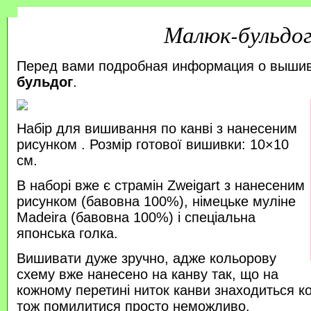
Малюк-бульдо
Перед вами подробная информация о выши
бульдог
.
Набір для вишивання по канві з нанесеним
рисунком . Розмір готової вишивки: 10×10
см.
В наборі вже є страмін Zweigart з нанесеним
рисунком (бавовна 100%), німецьке муліне
Madeira (бавовна 100%) і спеціальна
японська голка.
Вишивати дуже зручно, адже кольорову
схему вже нанесено на канву так, що на
кожному перетині ниток канви знаходиться к
тож помилитися просто неможливо.