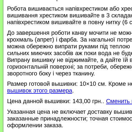
Робота вишивається напівхрестиком або хре
вишивання хрестиком вишивайте в 3 склада
напівхрестиком вишивайте в повну нитку (6 
До завершення роботи канву мочити не можн
крохмаль (апрет) і фарба. За нагальної потр
можна обережно випрати руками під теплою
сильних миючих засобів аж поки вода не буд
Випрану вишивку не віджимайте, а дайте їй 
горизонтальній поверхні; за потреби, обереж
зворотного боку і через тканину.
Размер готовой вышивки: 10×10 см. Кроме н
вышивок этого размера
.
Цена данной вышивки: 143,00 грн..
Сменить 
Указанная цена не включает доставку вышив
заказанные принадлежности; точная стоимос
оформлении заказа.