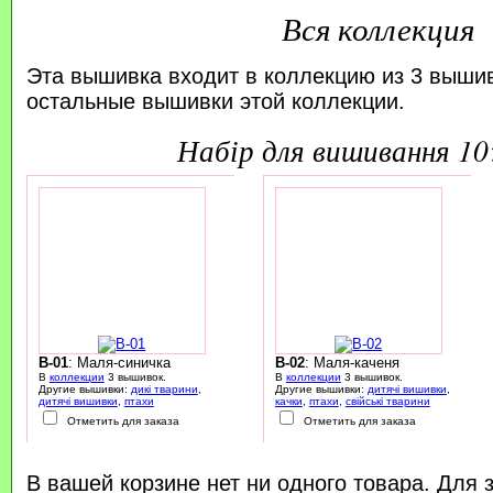
Вся коллекция
Эта вышивка входит в коллекцию из 3 выши
остальные вышивки этой коллекции.
набір для вишивання 1
B-01
: Маля-синичка
B-02
: Маля-каченя
В
коллекции
3 вышивок.
В
коллекции
3 вышивок.
Другие вышивки:
дикі тварини
,
Другие вышивки:
дитячі вишивки
,
дитячі вишивки
,
птахи
качки
,
птахи
,
свійські тварини
Отметить для заказа
Отметить для заказа
В вашей корзине нет ни одного товара. Для 