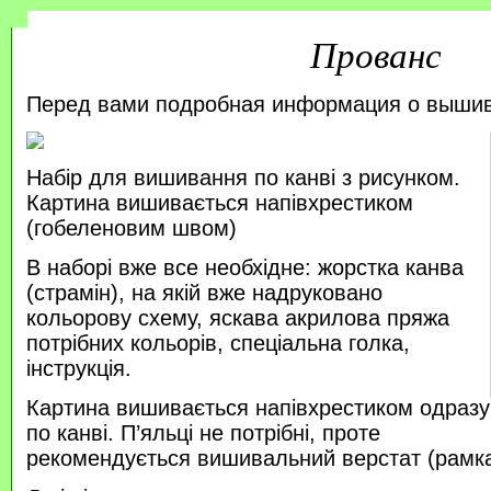
Прованс
Перед вами подробная информация о выши
Набір для вишивання по канві з рисунком.
Картина вишивається напівхрестиком
(гобеленовим швом)
В наборі вже все необхідне: жорстка канва
(страмін), на якій вже надруковано
кольорову схему, яскава акрилова пряжа
потрібних кольорів, спеціальна голка,
інструкція.
Картина вишивається напівхрестиком одразу
по канві. П’яльці не потрібні, проте
рекомендується вишивальний верстат (рамка