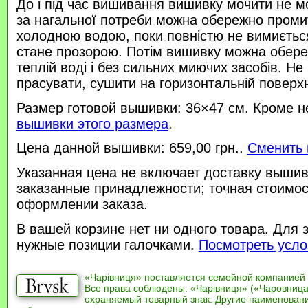
До і під час вишивання вишивку мочити не м
за нагальної потреби можна обережно проми
холодною водою, поки повністю не вимиється
стане прозорою. Потім вишивку можна обере
теплій воді і без сильних миючих засобів. Не
прасувати, сушити на горизонтальній поверхн
Размер готовой вышивки: 36×47 см. Кроме н
вышивки этого размера
.
Цена данной вышивки: 659,00 грн..
Сменить 
Указанная цена не включает доставку вышив
заказанные принадлежности; точная стоимос
оформлении заказа.
В вашей корзине нет ни одного товара. Для 
нужные позиции галочками.
Посмотреть усло
«Чарівниця» поставляется семейной компанией
Все права соблюдены. «Чарівниця» («Чаровница
охраняемый товарный знак. Другие наименован