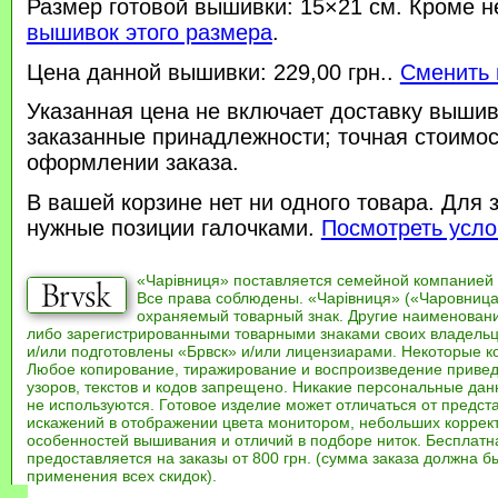
Размер готовой вышивки: 15×21 см. Кроме н
вышивок этого размера
.
Цена данной вышивки: 229,00 грн..
Сменить 
Указанная цена не включает доставку вышив
заказанные принадлежности; точная стоимос
оформлении заказа.
В вашей корзине нет ни одного товара. Для 
нужные позиции галочками.
Посмотреть усло
«Чарівниця» поставляется семейной компанией
Все права соблюдены. «Чарівниця» («Чаровница
охраняемый товарный знак. Другие наименован
либо зарегистрированными товарными знаками своих владель
и/или подготовлены «Брвск» и/или лицензиарами. Некоторые к
Любое копирование, тиражирование и воспроизведение привед
узоров, текстов и кодов запрещено. Никакие персональные дан
не используются. Готовое изделие может отличаться от предст
искажений в отображении цвета монитором, небольших коррек
особенностей вышивания и отличий в подборе ниток. Бесплат
предоставляется на заказы от 800 грн. (сумма заказа должна бы
применения всех скидок).