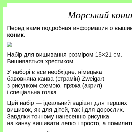
Морський кони
Перед вами подробная информация о выши
коник
.
Набір для вишивання розміром 15×21 см.
Вишивається хрестиком.
У наборі є все необхідне: німецька
бавовняна канва (страмін) Zweigart
з рисунком-схемою, пряжа (акрил)
і спеціальна голка.
Цей набір — ідеальний варіант для перших
вишивок, як для дітей, так і для дорослих.
Завдяки точному нанесенню рисунка
на канву вишивати легко і просто, а помили