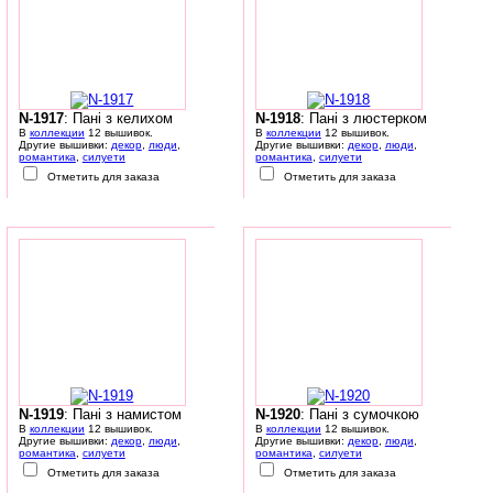
N-1917
: Пані з келихом
N-1918
: Пані з люстерком
В
коллекции
12 вышивок.
В
коллекции
12 вышивок.
Другие вышивки:
декор
,
люди
,
Другие вышивки:
декор
,
люди
,
романтика
,
силуети
романтика
,
силуети
Отметить для заказа
Отметить для заказа
N-1919
: Пані з намистом
N-1920
: Пані з сумочкою
В
коллекции
12 вышивок.
В
коллекции
12 вышивок.
Другие вышивки:
декор
,
люди
,
Другие вышивки:
декор
,
люди
,
романтика
,
силуети
романтика
,
силуети
Отметить для заказа
Отметить для заказа