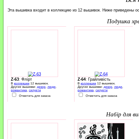
Эта вышивка входит в коллекцию из 12 вышивок. Ниже приведены о
подушка х
Z-63
: Флірт
Z-64
: Грайливість
В
коллекции
12 вышивок.
В
коллекции
12 вышивок.
Другие вышивки:
декор
,
люди
,
Другие вышивки:
декор
,
люди
,
романтика
,
силуети
романтика
,
силуети
Отметить для заказа
Отметить для заказа
набір для 