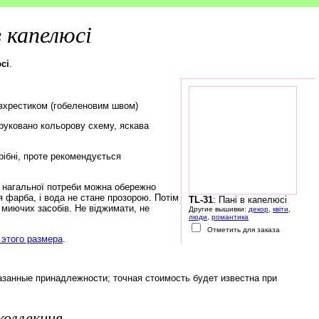
в капелюсі
сі
.
івхрестиком (гобеленовим швом)
друковано кольорову схему, яскава
рібні, проте рекомендується
а нагальної потреби можна обережно
 фарба, і вода не стане прозорою. Потім
TL-31
: Пані в капелюсі
 миючих засобів. Не віджимати, не
Другие вышивки:
декор
,
квіти
,
люди
,
романтика
Отметить для заказа
этого размера
.
азанные принадлежности; точная стоимость будет известна при
коллекция