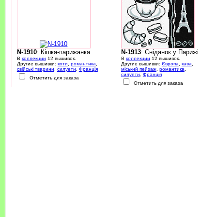
N-1910
: Кішка-парижанка
N-1913
: Сніданок у Парижі
В
коллекции
12 вышивок.
В
коллекции
12 вышивок.
Другие вышивки:
коти
,
романтика
,
Другие вышивки:
Європа
,
кава
,
свійські тварини
,
силуети
,
Франція
міський пейзаж
,
романтика
,
силуети
,
Франція
Отметить для заказа
Отметить для заказа