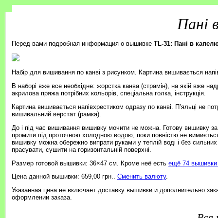
Пані 
Перед вами подробная информация о вышивке
TL-31: Пані в капелю
Набір для вишивання по канві з рисунком. Картина вишивається нап
В наборі вже все необхідне: жорстка канва (страмін), на якій вже на
акрилова пряжа потрібних кольорів, спеціальна голка, інструкція.
Картина вишивається напівхрестиком одразу по канві. П’яльці не пот
вишивальний верстат (рамка).
До і під час вишивання вишивку мочити не можна. Готову вишивку з
промити під проточною холодною водою, поки повністю не вимиється
вишивку можна обережно випрати руками у теплій воді і без сильних
прасувати, сушити на горизонтальній поверхні.
Размер готовой вышивки: 36×47 см. Кроме неё есть
ещё 74 вышивки 
Цена данной вышивки: 659,00 грн..
Сменить валюту
.
Указанная цена не включает доставку вышивки и дополнительно зак
оформлении заказа.
Вся 