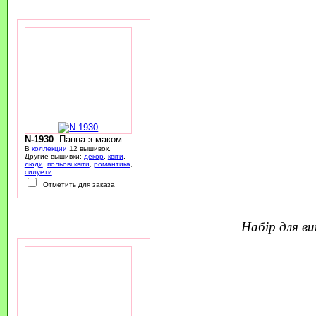
N-1930
: Панна з маком
В
коллекции
12 вышивок.
Другие вышивки:
декор
,
квіти
,
люди
,
польові квіти
,
романтика
,
силуети
Отметить для заказа
набір для 