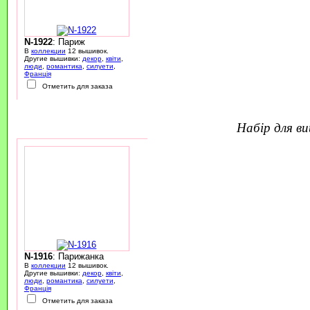
N-1922
: Париж
В
коллекции
12 вышивок.
Другие вышивки:
декор
,
квіти
,
люди
,
романтика
,
силуети
,
Франція
Отметить для заказа
набір для 
N-1916
: Парижанка
В
коллекции
12 вышивок.
Другие вышивки:
декор
,
квіти
,
люди
,
романтика
,
силуети
,
Франція
Отметить для заказа