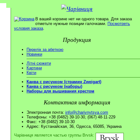
В вашей корзине нет ни одного товара. Для заказа
отметьте нужные позиции галочками.
Посмотреть
условия заказа
.
Продукция
Перелік за абеткою
Новинки
Літні сюжети
Картини
Квіти
Канва с рисунком (страмин Zweigart)
Канва с рисунком (наборы)
Наборы для вышивания крестом
Контактная информация
Электронная почта:
info@charivnytsya.com
Телефоны: +38 (0482) 39·10·30, (067) 48·11·229
Факс: +38 (0482) 39·10·30
Адрес: Кустанайская, 36, Одесса, 65085, Украина
Чарівниця является частью группы Brvsk: