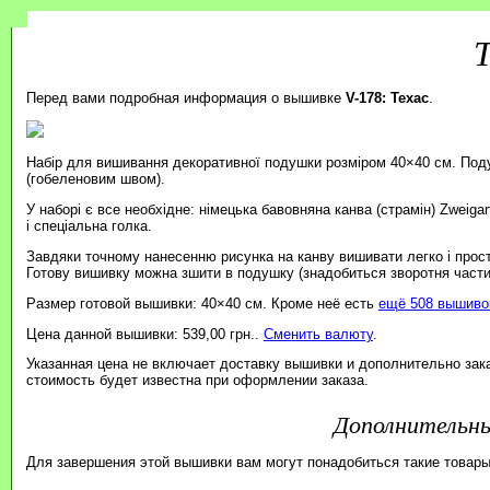
Т
Перед вами подробная информация о вышивке
V-178: Техас
.
Набір для вишивання декоративної подушки розміром 40×40 см. Под
(гобеленовим швом).
У наборі є все необхідне: німецька бавовняна канва (страмін) Zweiga
і спеціальна голка.
Завдяки точному нанесенню рисунка на канву вишивати легко і прос
Готову вишивку можна зшити в подушку (знадобиться зворотня части
Размер готовой вышивки: 40×40 см. Кроме неё есть
ещё 508 вышивок
Цена данной вышивки: 539,00 грн..
Сменить валюту
.
Указанная цена не включает доставку вышивки и дополнительно зак
стоимость будет известна при оформлении заказа.
Дополнительн
Для завершения этой вышивки вам могут понадобиться такие товары