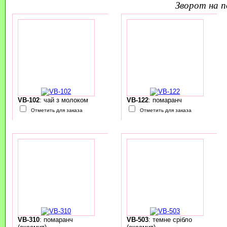
зворот на 
VB-102
: чай з молоком
VB-122
: помаранч
Отметить для заказа
Отметить для заказа
VB-310
: помаранч
VB-503
: темне срібло