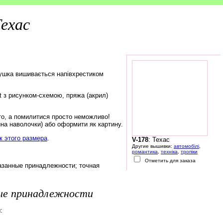
ехас
ушка вишивається напівхрестиком
rt з рисунком-схемою, пряжа (акрил)
то, а помилитися просто неможливо!
на наволочки) або оформити як картину.
 этого размера
.
V-178
: Техас
Другие вышивки:
автомобілі
,
романтика
,
техніка
,
тропіки
Отметить для заказа
азанные принадлежности; точная
ые принадлежности
: