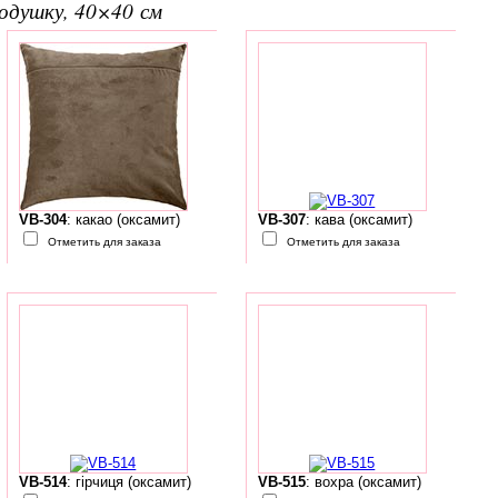
подушку, 40×40 см
VB-304
: какао (оксамит)
VB-307
: кава (оксамит)
Отметить для заказа
Отметить для заказа
VB-514
: гірчиця (оксамит)
VB-515
: вохра (оксамит)