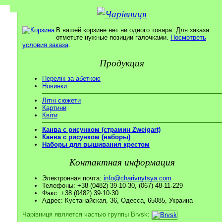
В вашей корзине нет ни одного товара. Для заказа
отметьте нужные позиции галочками.
Посмотреть
условия заказа
.
Продукция
Перелік за абеткою
Новинки
Літні сюжети
Картини
Квіти
Канва с рисунком (страмин Zweigart)
Канва с рисунком (наборы)
Наборы для вышивания крестом
Контактная информация
Электронная почта:
info@charivnytsya.com
Телефоны: +38 (0482) 39·10·30, (067) 48·11·229
Факс: +38 (0482) 39·10·30
Адрес: Кустанайская, 36, Одесса, 65085, Украина
Чарівниця является частью группы Brvsk: