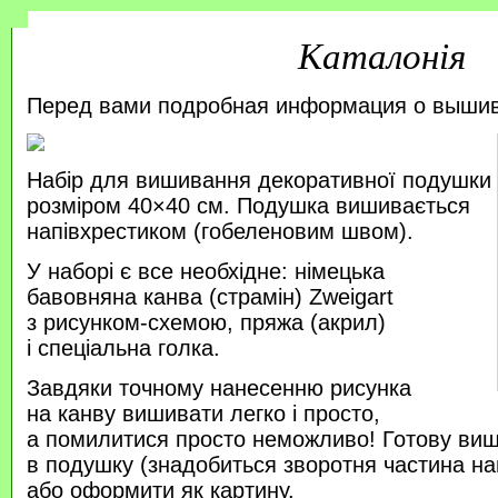
Каталонія
Перед вами подробная информация о выши
Набір для вишивання декоративної подушки
розміром 40×40 см. Подушка вишивається
напівхрестиком (гобеленовим швом).
У наборі є все необхідне: німецька
бавовняна канва (страмін) Zweigart
з рисунком-схемою, пряжа (акрил)
і спеціальна голка.
Завдяки точному нанесенню рисунка
на канву вишивати легко і просто,
а помилитися просто неможливо! Готову ви
в подушку (знадобиться зворотня частина на
або оформити як картину.