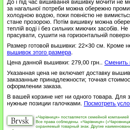
До і під час вишивання вишивку мочити не м
за нагальної потреби можна обережно проми
холодною водою, поки повністю не вимиється
стане прозорою. Потім вишивку можна обере
теплій воді і без сильних миючих засобів. Не
прасувати, сушити на горизонтальній поверхн
Размер готовой вышивки: 22×30 см. Кроме н
вышивок этого размера
.
Цена данной вышивки: 279,00 грн..
Сменить 
Указанная цена не включает доставку вышив
заказанные принадлежности; точная стоимос
оформлении заказа.
В вашей корзине нет ни одного товара. Для 
нужные позиции галочками.
Посмотреть усло
«Чарівниця» поставляется семейной компанией
Все права соблюдены. «Чарівниця» («Чаровница
охраняемый товарный знак. Другие наименован