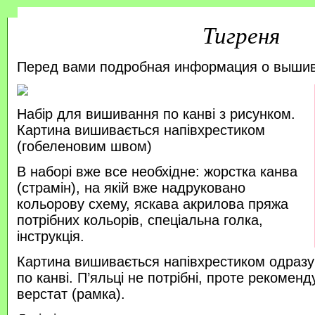
Тигреня
Перед вами подробная информация о выши
Набір для вишивання по канві з рисунком.
Картина вишивається напівхрестиком
(гобеленовим швом)
В наборі вже все необхідне: жорстка канва
(страмін), на якій вже надруковано
кольорову схему, яскава акрилова пряжа
потрібних кольорів, спеціальна голка,
інструкція.
Картина вишивається напівхрестиком одразу
по канві. П’яльці не потрібні, проте рекоме
верстат (рамка).