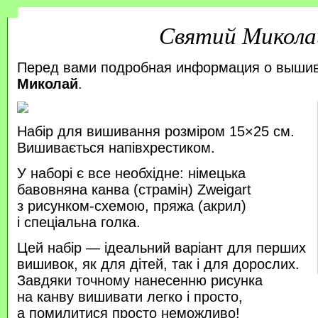
Святий Микола
Перед вами подробная информация о выши
Миколай
.
Набір для вишивання розміром 15×25 см.
Вишивається напівхрестиком.
У наборі є все необхідне: німецька
бавовняна канва (страмін) Zweigart
з рисунком-схемою, пряжа (акрил)
і спеціальна голка.
Цей набір — ідеальний варіант для перших
вишивок, як для дітей, так і для дорослих.
Завдяки точному нанесенню рисунка
на канву вишивати легко і просто,
а помилитися просто неможливо!