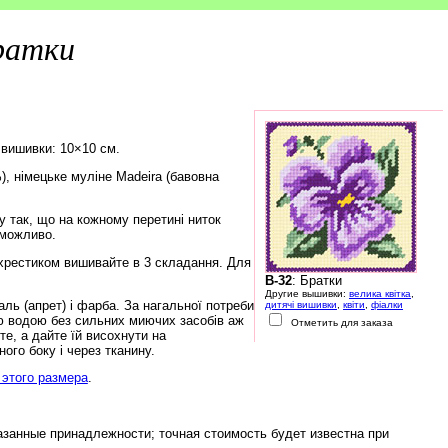
ратки
 вишивки: 10×10 см.
), німецьке муліне Madeira (бавовна
 так, що на кожному перетині ниток
еможливо.
хрестиком вишивайте в 3 складання. Для
B-32
: Братки
Другие вышивки:
велика квітка
,
ь (апрет) і фарба. За нагальної потреби
дитячі вишивки
,
квіти
,
фіалки
ю водою без сильних миючих засобів аж
Отметить для заказа
е, а дайте їй висохнути на
ого боку і через тканину.
этого размера
.
азанные принадлежности; точная стоимость будет известна при