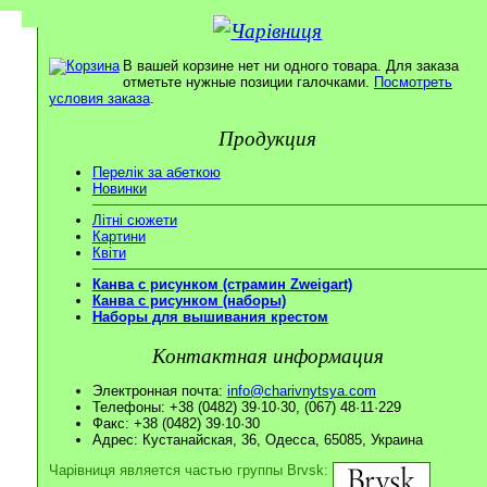
В вашей корзине нет ни одного товара. Для заказа
отметьте нужные позиции галочками.
Посмотреть
условия заказа
.
Продукция
Перелік за абеткою
Новинки
Літні сюжети
Картини
Квіти
Канва с рисунком (страмин Zweigart)
Канва с рисунком (наборы)
Наборы для вышивания крестом
Контактная информация
Электронная почта:
info@charivnytsya.com
Телефоны: +38 (0482) 39·10·30, (067) 48·11·229
Факс: +38 (0482) 39·10·30
Адрес: Кустанайская, 36, Одесса, 65085, Украина
Чарівниця является частью группы Brvsk: