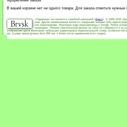
оформлении заказа.
В вашей корзине нет ни одного товара. Для заказа отметьте нужные
«Чарівниця» поставляется семейной компанией «
Брвск
». © 1998–2025 «Бр
знак. Другие наименования являются товарными знаками либо зарегистри
или лицензиарами. Некоторые коды лицензированы у Google. Любое копиро
запрещено. Никакие персональные данные на сайте не собираются и не ис
отображении цвета монитором, небольших корректировок первоначальной схемы, особенностей в
грн. (сумма заказа должна быть 800 грн. и более после применения всех скидок).