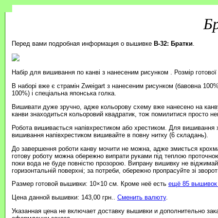
Б
Перед вами подробная информация о вышивке
B-32: Братки
.
Набір для вишивання по канві з нанесеним рисунком . Розмір готової
В наборі вже є страмін Zweigart з нанесеним рисунком (бавовна 100%
100%) і спеціальна японська голка.
Вишивати дуже зручно, адже кольорову схему вже нанесено на канву
канви знаходиться кольоровий квадратик, тож помилитися просто н
Робота вишивається напівхрестиком або хрестиком. Для вишивання 
вишивання напівхрестиком вишивайте в повну нитку (6 складань).
До завершення роботи канву мочити не можна, адже змиється крохмал
готову роботу можна обережно випрати руками під теплою проточно
поки вода не буде повністю прозорою. Випрану вишивку не віджимайт
горизонтальній поверхні; за потреби, обережно пропрасуйте зі зворотн
Размер готовой вышивки: 10×10 см. Кроме неё есть
ещё 85 вышивок 
Цена данной вышивки: 143,00 грн..
Сменить валюту
.
Указанная цена не включает доставку вышивки и дополнительно зак