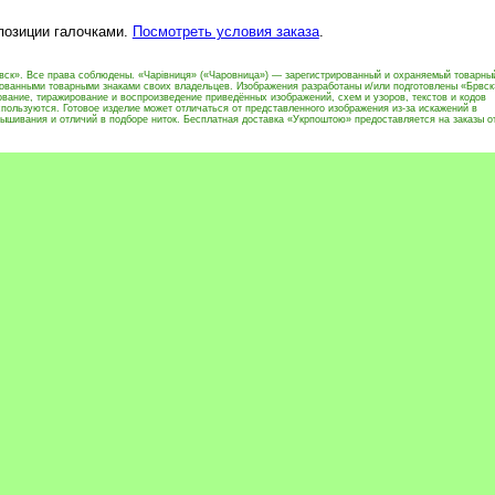
 позиции галочками.
Посмотреть условия заказа
.
вск». Все права соблюдены. «Чарівниця» («Чаровница») — зарегистрированный и охраняемый товарны
рованными товарными знаками своих владельцев. Изображения разработаны и/или подготовлены «Брвск
вание, тиражирование и воспроизведение приведённых изображений, схем и узоров, текстов и кодов
пользуются. Готовое изделие может отличаться от представленного изображения из-за искажений в
ышивания и отличий в подборе ниток. Бесплатная доставка «Укрпоштою» предоставляется на заказы о