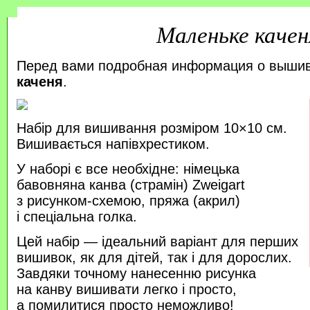
Маленьке качен
Перед вами подробная информация о выши
каченя
.
Набір для вишивання розміром 10×10 см.
Вишивається напівхрестиком.
У наборі є все необхідне: німецька
бавовняна канва (страмін) Zweigart
з рисунком-схемою, пряжа (акрил)
і спеціальна голка.
Цей набір — ідеальний варіант для перших
вишивок, як для дітей, так і для дорослих.
Завдяки точному нанесенню рисунка
на канву вишивати легко і просто,
а помилитися просто неможливо!