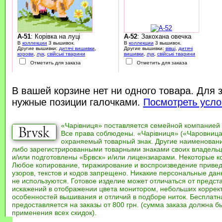
A-51
: Корівка на луці
A-52
: Закохана овечка
В
коллекции
3 вышивок.
В
коллекции
3 вышивок.
Другие вышивки:
дитячі вишивки
,
Другие вышивки:
вівці
,
дитячі
корови
,
лук
,
свійські тварини
вишивки
,
лук
,
свійські тварини
Отметить для заказа
Отметить для заказа
В вашей корзине нет ни одного товара. Для 
нужные позиции галочками.
Посмотреть усло
«Чарівниця» поставляется семейной компанией
Все права соблюдены. «Чарівниця» («Чаровница
охраняемый товарный знак. Другие наименован
либо зарегистрированными товарными знаками своих владель
и/или подготовлены «Брвск» и/или лицензиарами. Некоторые к
Любое копирование, тиражирование и воспроизведение привед
узоров, текстов и кодов запрещено. Никакие персональные дан
не используются. Готовое изделие может отличаться от предст
искажений в отображении цвета монитором, небольших коррек
особенностей вышивания и отличий в подборе ниток. Бесплат
предоставляется на заказы от 800 грн. (сумма заказа должна бы
применения всех скидок).