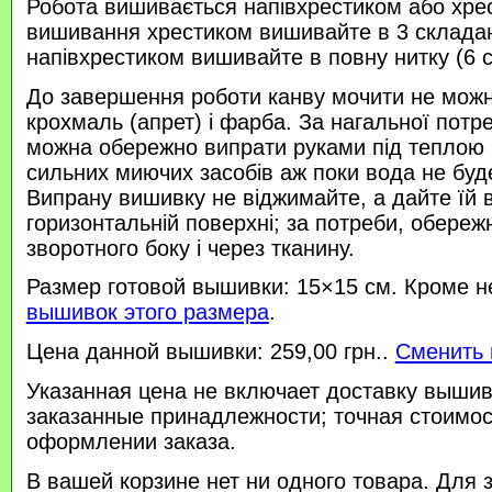
Робота вишивається напівхрестиком або хре
вишивання хрестиком вишивайте в 3 склада
напівхрестиком вишивайте в повну нитку (6 
До завершення роботи канву мочити не можн
крохмаль (апрет) і фарба. За нагальної потр
можна обережно випрати руками під теплою
сильних миючих засобів аж поки вода не буд
Випрану вишивку не віджимайте, а дайте їй 
горизонтальній поверхні; за потреби, обереж
зворотного боку і через тканину.
Размер готовой вышивки: 15×15 см. Кроме н
вышивок этого размера
.
Цена данной вышивки: 259,00 грн..
Сменить 
Указанная цена не включает доставку вышив
заказанные принадлежности; точная стоимос
оформлении заказа.
В вашей корзине нет ни одного товара. Для 