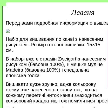
Левеня
Перед вами подробная информация о выши
Набір для вишивання по канві з нанесеним
рисунком . Розмір готової вишивки: 15×15
см.
В наборі вже є страмін Zweigart з нанесеним
рисунком (бавовна 100%), німецьке муліне
Madeira (бавовна 100%) і спеціальна
японська голка.
Вишивати дуже зручно, адже кольорову
схему вже нанесено на канву так, що на
кожному перетині ниток канви знаходиться
кольоровий квадратик, тож помилитися прос