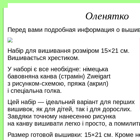
Оленятко
Перед вами подробная информация о выши
Набір для вишивання розміром 15×21 см.
Вишивається хрестиком.
У наборі є все необхідне: німецька
бавовняна канва (страмін) Zweigart
з рисунком-схемою, пряжа (акрил)
і спеціальна голка.
Цей набір — ідеальний варіант для перших
вишивок, як для дітей, так і для дорослих.
Завдяки точному нанесенню рисунка
на канву вишивати легко і просто, а помили
Размер готовой вышивки: 15×21 см. Кроме н