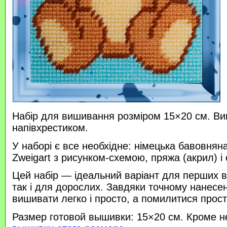
Набір для вишивання розміром 15×20 см. В
напівхрестиком.
У наборі є все необхідне: німецька бавовняна
Zweigart з рисунком-схемою, пряжа (акрил) і 
Цей набір — ідеальний варіант для перших в
так і для дорослих. Завдяки точному нанесе
вишивати легко і просто, а помилитися прос
Размер готовой вышивки: 15×20 см. Кроме н