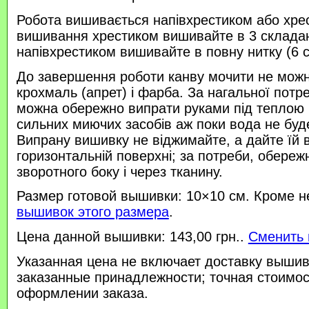
Робота вишивається напівхрестиком або хре
вишивання хрестиком вишивайте в 3 склада
напівхрестиком вишивайте в повну нитку (6 
До завершення роботи канву мочити не можн
крохмаль (апрет) і фарба. За нагальної потр
можна обережно випрати руками під теплою
сильних миючих засобів аж поки вода не буд
Випрану вишивку не віджимайте, а дайте їй 
горизонтальній поверхні; за потреби, обереж
зворотного боку і через тканину.
Размер готовой вышивки: 10×10 см. Кроме н
вышивок этого размера
.
Цена данной вышивки: 143,00 грн..
Сменить 
Указанная цена не включает доставку вышив
заказанные принадлежности; точная стоимос
оформлении заказа.