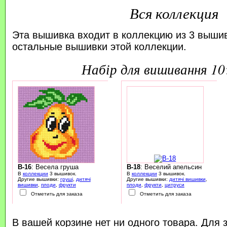
Вся коллекция
Эта вышивка входит в коллекцию из 3 выши
остальные вышивки этой коллекции.
набір для вишивання 1
B-16
: Весела груша
B-18
: Веселий апельсин
В
коллекции
3 вышивок.
В
коллекции
3 вышивок.
Другие вышивки:
груші
,
дитячі
Другие вышивки:
дитячі вишивки
,
вишивки
,
плоди
,
фрукти
плоди
,
фрукти
,
цитруси
Отметить для заказа
Отметить для заказа
В вашей корзине нет ни одного товара. Для 