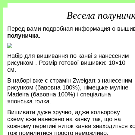
Весела полунич
Перед вами подробная информация о выши
полуничка
.
Набір для вишивання по канві з нанесеним
рисунком . Розмір готової вишивки: 10×10
см.
В наборі вже є страмін Zweigart з нанесеним
рисунком (бавовна 100%), німецьке муліне
Madeira (бавовна 100%) і спеціальна
японська голка.
Вишивати дуже зручно, адже кольорову
схему вже нанесено на канву так, що на
кожному перетині ниток канви знаходиться к
тож помилитися просто неможливо.