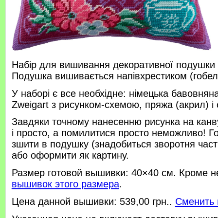
Набір для вишивання декоративної подушки 
Подушка вишивається напівхрестиком (гобе
У наборі є все необхідне: німецька бавовняна
Zweigart з рисунком-схемою, пряжа (акрил) і 
Завдяки точному нанесенню рисунка на канв
і просто, а помилитися просто неможливо! 
зшити в подушку (знадобиться зворотня час
або оформити як картину.
Размер готовой вышивки: 40×40 см. Кроме н
вышивок этого размера
.
Цена данной вышивки: 539,00 грн..
Сменить 