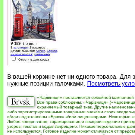
V-189
: Лондон
В
коллекции
2 вышивок.
Другие вышивки:
Англія
,
Європа
,
міський пейзаж
,
романтика
Отметить для заказа
В вашей корзине нет ни одного товара. Для 
нужные позиции галочками.
Посмотреть усло
«Чарівниця» поставляется семейной компанией
Все права соблюдены. «Чарівниця» («Чаровница
охраняемый товарный знак. Другие наименован
либо зарегистрированными товарными знаками своих владель
и/или подготовлены «Брвск» и/или лицензиарами. Некоторые к
Любое копирование, тиражирование и воспроизведение привед
узоров, текстов и кодов запрещено. Никакие персональные дан
не используются. Готовое изделие может отличаться от предст