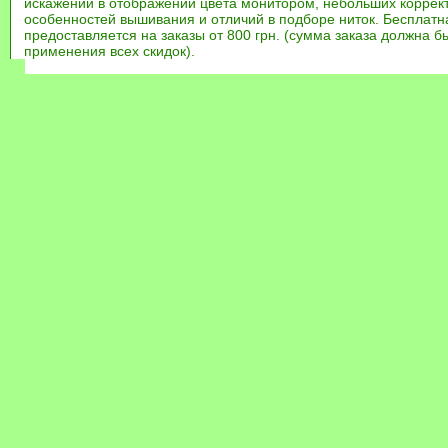
искажений в отображении цвета монитором, небольших коррек
особенностей вышивания и отличий в подборе ниток. Бесплат
предоставляется на заказы от 800 грн. (сумма заказа должна бы
применения всех скидок).