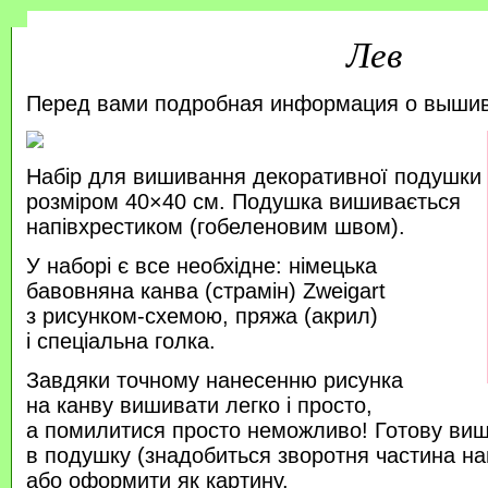
Лев
Перед вами подробная информация о выши
Набір для вишивання декоративної подушки
розміром 40×40 см. Подушка вишивається
напівхрестиком (гобеленовим швом).
У наборі є все необхідне: німецька
бавовняна канва (страмін) Zweigart
з рисунком-схемою, пряжа (акрил)
і спеціальна голка.
Завдяки точному нанесенню рисунка
на канву вишивати легко і просто,
а помилитися просто неможливо! Готову ви
в подушку (знадобиться зворотня частина на
або оформити як картину.