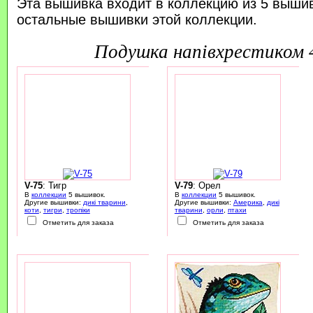
Эта вышивка входит в коллекцию из 5 выши
остальные вышивки этой коллекции.
подушка напівхрестиком
V-75
: Тигр
V-79
: Орел
В
коллекции
5 вышивок.
В
коллекции
5 вышивок.
Другие вышивки:
дикі тварини
,
Другие вышивки:
Америка
,
дикі
коти
,
тигри
,
тропіки
тварини
,
орли
,
птахи
Отметить для заказа
Отметить для заказа