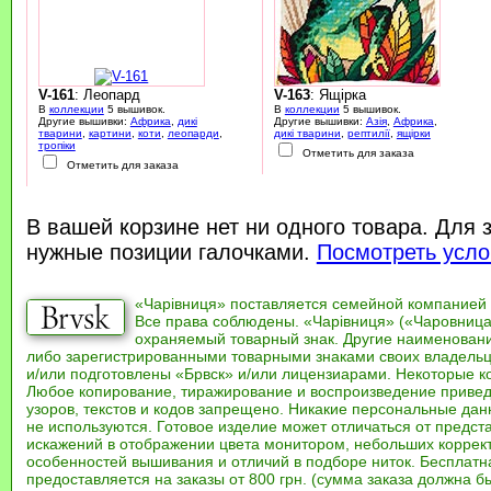
V-161
: Леопард
V-163
: Ящірка
В
коллекции
5 вышивок.
В
коллекции
5 вышивок.
Другие вышивки:
Африка
,
дикі
Другие вышивки:
Азія
,
Африка
,
тварини
,
картини
,
коти
,
леопарди
,
дикі тварини
,
рептилії
,
ящірки
тропіки
Отметить для заказа
Отметить для заказа
В вашей корзине нет ни одного товара. Для 
нужные позиции галочками.
Посмотреть усло
«Чарівниця» поставляется семейной компанией
Все права соблюдены. «Чарівниця» («Чаровница
охраняемый товарный знак. Другие наименован
либо зарегистрированными товарными знаками своих владель
и/или подготовлены «Брвск» и/или лицензиарами. Некоторые к
Любое копирование, тиражирование и воспроизведение привед
узоров, текстов и кодов запрещено. Никакие персональные дан
не используются. Готовое изделие может отличаться от предст
искажений в отображении цвета монитором, небольших коррек
особенностей вышивания и отличий в подборе ниток. Бесплат
предоставляется на заказы от 800 грн. (сумма заказа должна бы