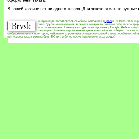
оформлении заказа.
В вашей корзине нет ни одного товара. Для заказа отметьте нужные
«Чарівниця» поставляется семейной компанией «
Брвск
». © 1998–2025 «Бр
знак. Другие наименования являются товарными знаками либо зарегистри
или лицензиарами. Некоторые коды лицензированы у Google. Любое копиро
запрещено. Никакие персональные данные на сайте не собираются и не ис
отображении цвета монитором, небольших корректировок первоначальной схемы, особенностей в
грн. (сумма заказа должна быть 800 грн. и более после применения всех скидок).