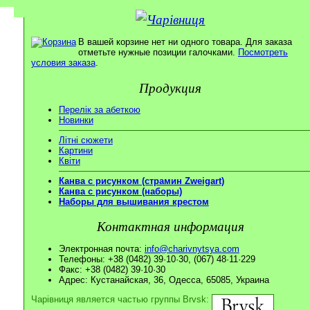
В вашей корзине нет ни одного товара. Для заказа
отметьте нужные позиции галочками.
Посмотреть
условия заказа
.
Продукция
Перелік за абеткою
Новинки
Літні сюжети
Картини
Квіти
Канва с рисунком (страмин Zweigart)
Канва с рисунком (наборы)
Наборы для вышивания крестом
Контактная информация
Электронная почта:
info@charivnytsya.com
Телефоны: +38 (0482) 39·10·30, (067) 48·11·229
Факс: +38 (0482) 39·10·30
Адрес: Кустанайская, 36, Одесса, 65085, Украина
Чарівниця является частью группы Brvsk: