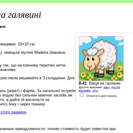
на галявині
ині
.
 вишивки: 10×10 см.
), німецьке муліне Madeira (бавовна
 так, що на кожному перетині ниток
еможливо.
хрестиком вишивайте в 3 складання. Для
B-81
: Вівця на галявині
Другие вышивки:
вівці
,
дитячі
ь (апрет) і фарба. За нагальної потреби
вишивки
,
літо
ю водою без сильних миючих засобів аж
Отметить для заказа
е, а дайте їй висохнути на
ого боку і через тканину.
этого размера
.
азанные принадлежности; точная стоимость будет известна при