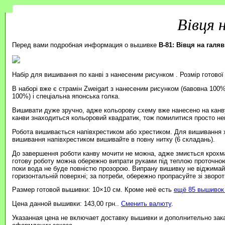
Вівця 
Перед вами подробная информация о вышивке
B-81: Вівця на галяв
Набір для вишивання по канві з нанесеним рисунком . Розмір готової
В наборі вже є страмін Zweigart з нанесеним рисунком (бавовна 100%
100%) і спеціальна японська голка.
Вишивати дуже зручно, адже кольорову схему вже нанесено на канву
канви знаходиться кольоровий квадратик, тож помилитися просто н
Робота вишивається напівхрестиком або хрестиком. Для вишивання 
вишивання напівхрестиком вишивайте в повну нитку (6 складань).
До завершення роботи канву мочити не можна, адже змиється крохмал
готову роботу можна обережно випрати руками під теплою проточно
поки вода не буде повністю прозорою. Випрану вишивку не віджимайт
горизонтальній поверхні; за потреби, обережно пропрасуйте зі зворотн
Размер готовой вышивки: 10×10 см. Кроме неё есть
ещё 85 вышивок 
Цена данной вышивки: 143,00 грн..
Сменить валюту
.
Указанная цена не включает доставку вышивки и дополнительно зак