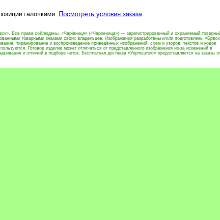
 позиции галочками.
Посмотреть условия заказа
.
вск». Все права соблюдены. «Чарівниця» («Чаровница») — зарегистрированный и охраняемый товарны
рованными товарными знаками своих владельцев. Изображения разработаны и/или подготовлены «Брвск
вание, тиражирование и воспроизведение приведённых изображений, схем и узоров, текстов и кодов
пользуются. Готовое изделие может отличаться от представленного изображения из-за искажений в
ышивания и отличий в подборе ниток. Бесплатная доставка «Укрпоштою» предоставляется на заказы о