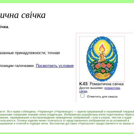
чна свічка
ічка
.
азанные принадлежности; точная
 позиции галочками.
Посмотреть условия
K-03
: Романтична свічка
Другие вышивки:
романтика
,
свічки
Отметить для заказа
вск». Все права соблюдены. «Чарівниця» («Чаровница») — зарегистрированный и охраняемый товарны
рованными товарными знаками своих владельцев. Изображения разработаны и/или подготовлены «Брвск
вание, тиражирование и воспроизведение приведённых изображений, схем и узоров, текстов и кодов
пользуются. Готовое изделие может отличаться от представленного изображения из-за искажений в
ышивания и отличий в подборе ниток. Бесплатная доставка «Укрпоштою» предоставляется на заказы о