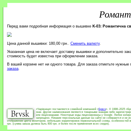
Романти
Перед вами подробная информация о вышивке
K-03: Романтична св
Цена данной вышивки: 180,00 грн..
Сменить валюту
.
Указанная цена не включает доставку вышивки и дополнительно зак
стоимость будет известна при оформлении заказа.
В вашей корзине нет ни одного товара. Для заказа отметьте нужные
заказа
.
«Чарівниця» поставляется семейной компанией «
Брвск
». © 1998–2025 «Бр
знак. Другие наименования являются товарными знаками либо зарегистри
или лицензиарами. Некоторые коды лицензированы у Google. Любое копиро
запрещено. Никакие персональные данные на сайте не собираются и не ис
отображении цвета монитором, небольших корректировок первоначальной схемы, особенностей в
грн. (сумма заказа должна быть 800 грн. и более после применения всех скидок).