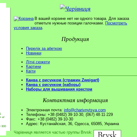
В вашей корзине нет ни одного товара. Для заказа
отметьте нужные позиции галочками.
Посмотреть
условия заказа
.
Продукция
Перелік за абеткою
Новинки
Літні сюжети
Картини
Квіти
Канва с рисунком (страмин Zweigart)
Канва с рисунком (наборы)
Наборы для вышивания крестом
Контактная информация
Электронная почта:
info@charivnytsya.com
Телефоны: +38 (0482) 39·10·30, (067) 48·11·229
й
» и/
Факс: +38 (0482) 39·10·30
Адрес: Кустанайская, 36, Одесса, 65085, Украина
т 800
Чарівниця является частью группы Brvsk: