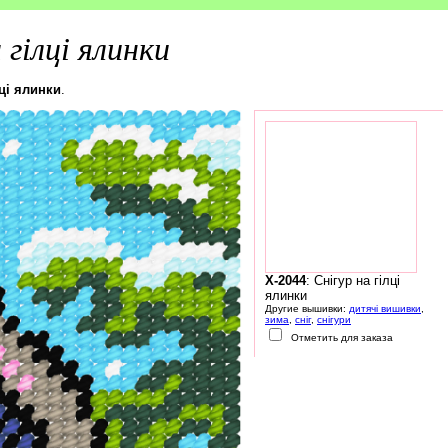
 гілці ялинки
лці ялинки
.
X-2044
: Снігур на гілці
ялинки
Другие вышивки:
дитячі вишивки
,
зима
,
сніг
,
снігури
Отметить для заказа