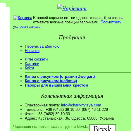
В вашей корзине нет ни одного товара. Для заказа
отметьте нужные позиции галочками.
Посмотреть
условия заказа
.
Продукция
Перелік за абеткою
Новинки
Літні сюжети
Картини
Квіти
Канва с рисунком (страмин Zweigart)
Канва с рисунком (наборы)
Наборы для вышивания крестом
Контактная информация
Электронная почта:
info@charivnytsya.com
Телефоны: +38 (0482) 39·10·30, (067) 48·11·229
Факс: +38 (0482) 39·10·30
Адрес: Кустанайская, 36, Одесса, 65085, Украина
Чарівниця является частью группы Brvsk: