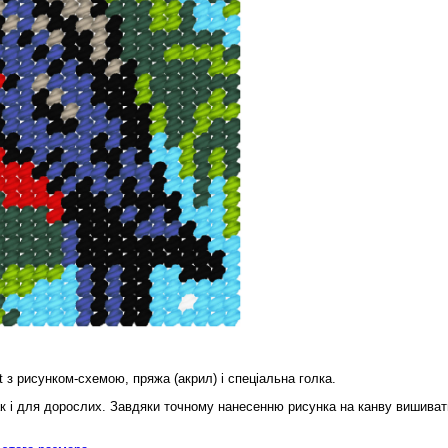
t з рисунком-схемою, пряжа (акрил) і спеціальна голка.
ак і для дорослих. Завдяки точному нанесенню рисунка на канву вишиват