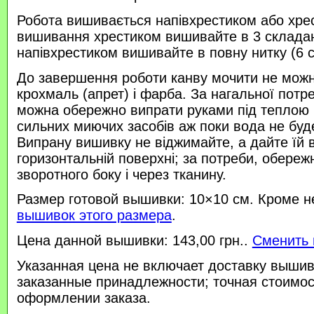
Робота вишивається напівхрестиком або хре
вишивання хрестиком вишивайте в 3 склада
напівхрестиком вишивайте в повну нитку (6 
До завершення роботи канву мочити не можн
крохмаль (апрет) і фарба. За нагальної потр
можна обережно випрати руками під теплою
сильних миючих засобів аж поки вода не буд
Випрану вишивку не віджимайте, а дайте їй 
горизонтальній поверхні; за потреби, обереж
зворотного боку і через тканину.
Размер готовой вышивки: 10×10 см. Кроме н
вышивок этого размера
.
Цена данной вышивки: 143,00 грн..
Сменить 
Указанная цена не включает доставку вышив
заказанные принадлежности; точная стоимос
оформлении заказа.