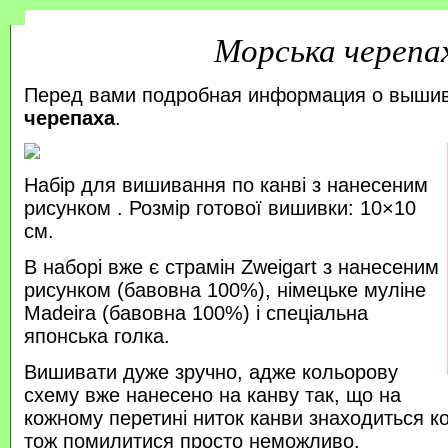
Морська черепа
Перед вами подробная информация о выши
черепаха
.
Набір для вишивання по канві з нанесеним
рисунком . Розмір готової вишивки: 10×10
см.
В наборі вже є страмін Zweigart з нанесеним
рисунком (бавовна 100%), німецьке муліне
Madeira (бавовна 100%) і спеціальна
японська голка.
Вишивати дуже зручно, адже кольорову
схему вже нанесено на канву так, що на
кожному перетині ниток канви знаходиться к
тож помилитися просто неможливо.