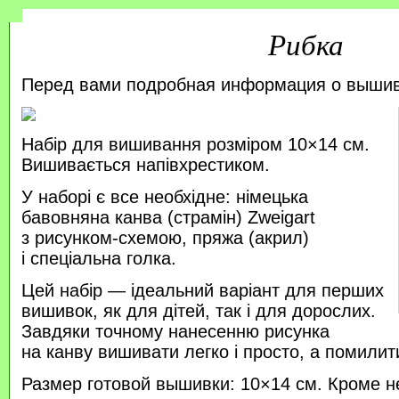
Рибка
Перед вами подробная информация о выши
Набір для вишивання розміром 10×14 см.
Вишивається напівхрестиком.
У наборі є все необхідне: німецька
бавовняна канва (страмін) Zweigart
з рисунком-схемою, пряжа (акрил)
і спеціальна голка.
Цей набір — ідеальний варіант для перших
вишивок, як для дітей, так і для дорослих.
Завдяки точному нанесенню рисунка
на канву вишивати легко і просто, а помили
Размер готовой вышивки: 10×14 см. Кроме н