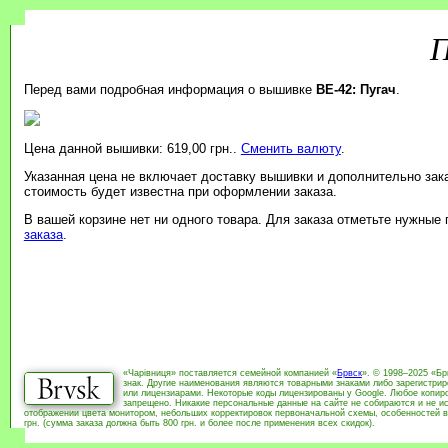
П
Перед вами подробная информация о вышивке
BE-42: Пугач
.
Цена данной вышивки: 619,00 грн..
Сменить валюту
.
Указанная цена не включает доставку вышивки и дополнительно зак
стоимость будет известна при оформлении заказа.
В вашей корзине нет ни одного товара. Для заказа отметьте нужные
заказа
.
«Чарівниця» поставляется семейной компанией «
Брвск
». © 1998–2025 «Бр
знак. Другие наименования являются товарными знаками либо зарегистри
или лицензиарами. Некоторые коды лицензированы у Google. Любое копиро
запрещено. Никакие персональные данные на сайте не собираются и не ис
отображении цвета монитором, небольших корректировок первоначальной схемы, особенностей в
грн. (сумма заказа должна быть 800 грн. и более после применения всех скидок).