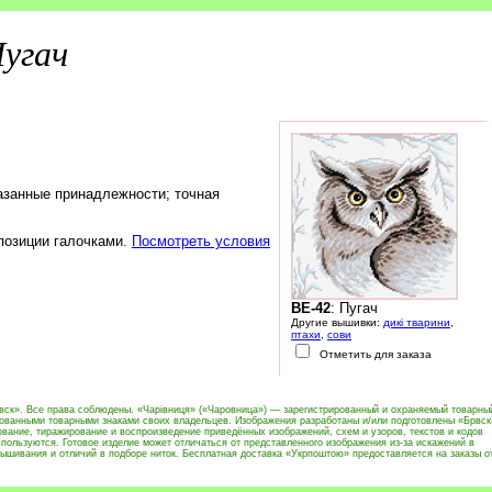
угач
азанные принадлежности; точная
 позиции галочками.
Посмотреть условия
BE-42
: Пугач
Другие вышивки:
дикі тварини
,
птахи
,
сови
Отметить для заказа
вск». Все права соблюдены. «Чарівниця» («Чаровница») — зарегистрированный и охраняемый товарны
рованными товарными знаками своих владельцев. Изображения разработаны и/или подготовлены «Брвск
вание, тиражирование и воспроизведение приведённых изображений, схем и узоров, текстов и кодов
пользуются. Готовое изделие может отличаться от представленного изображения из-за искажений в
ышивания и отличий в подборе ниток. Бесплатная доставка «Укрпоштою» предоставляется на заказы о