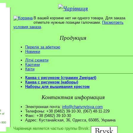
В вашей корзине нет ни одного товара. Для заказа
отметьте нужные позиции галочками.
Посмотреть
условия заказа
.
Продукция
Перелік за абеткою
Новинки
Літні сюжети
Картини
Квіти
Канва с рисунком (страмин Zweigart)
Канва с рисунком (наборы)
Наборы для вышивания крестом
Контактная информация
Электронная почта:
info@charivnytsya.com
Телефоны: +38 (0482) 39·10·30, (067) 48·11·229
й
» и/
Факс: +38 (0482) 39·10·30
Адрес: Кустанайская, 36, Одесса, 65085, Украина
т 800
Чарівниця является частью группы Brvsk: