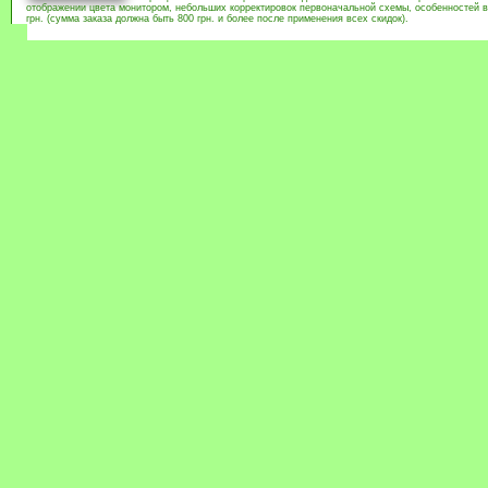
отображении цвета монитором, небольших корректировок первоначальной схемы, особенностей в
грн. (сумма заказа должна быть 800 грн. и более после применения всех скидок).