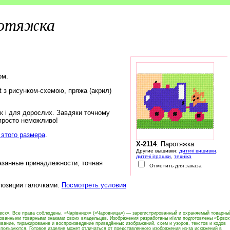
отяжка
ом.
rt з рисунком-схемою, пряжа (акрил)
ак і для дорослих. Завдяки точному
 просто неможливо!
этого размера
.
X-2114
: Паротяжка
Другие вышивки:
дитячі вишивки
,
дитячі іграшки
,
техніка
азанные принадлежности; точная
Отметить для заказа
 позиции галочками.
Посмотреть условия
вск». Все права соблюдены. «Чарівниця» («Чаровница») — зарегистрированный и охраняемый товарны
рованными товарными знаками своих владельцев. Изображения разработаны и/или подготовлены «Брвск
вание, тиражирование и воспроизведение приведённых изображений, схем и узоров, текстов и кодов
пользуются. Готовое изделие может отличаться от представленного изображения из-за искажений в