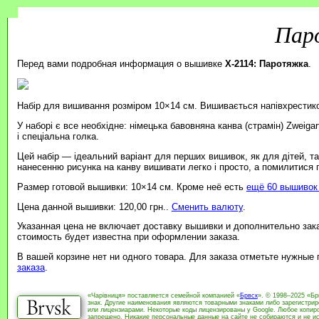
Пар
Перед вами подробная информация о вышивке
X-2114: Паротяжка
.
Набір для вишивання розміром 10×14 см. Вишивається напівхрестик
У наборі є все необхідне: німецька бавовняна канва (страмін) Zweiga
і спеціальна голка.
Цей набір — ідеальний варіант для перших вишивок, як для дітей, т
нанесенню рисунка на канву вишивати легко і просто, а помилитися
Размер готовой вышивки: 10×14 см. Кроме неё есть
ещё 60 вышивок 
Цена данной вышивки: 120,00 грн..
Сменить валюту
.
Указанная цена не включает доставку вышивки и дополнительно зак
стоимость будет известна при оформлении заказа.
В вашей корзине нет ни одного товара. Для заказа отметьте нужные
заказа
.
«Чарівниця» поставляется семейной компанией «
Брвск
». © 1998–2025 «Бр
знак. Другие наименования являются товарными знаками либо зарегистри
или лицензиарами. Некоторые коды лицензированы у Google. Любое копиро
запрещено. Никакие персональные данные на сайте не собираются и не ис