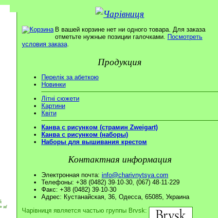
В вашей корзине нет ни одного товара. Для заказа
отметьте нужные позиции галочками.
Посмотреть
условия заказа
.
Продукция
Перелік за абеткою
Новинки
Літні сюжети
Картини
Квіти
Канва с рисунком (страмин Zweigart)
Канва с рисунком (наборы)
Наборы для вышивания крестом
Контактная информация
Электронная почта:
info@charivnytsya.com
Телефоны: +38 (0482) 39·10·30, (067) 48·11·229
Факс: +38 (0482) 39·10·30
Адрес: Кустанайская, 36, Одесса, 65085, Украина
й
» и/
Чарівниця является частью группы Brvsk: