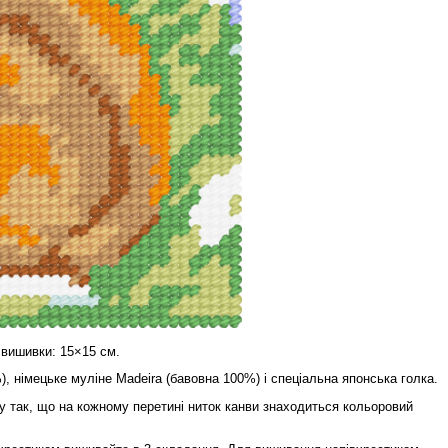
 вишивки: 15×15 см.
), німецьке муліне Madeira (бавовна 100%) і спеціальна японська голка.
 так, що на кожному перетині ниток канви знаходиться кольоровий