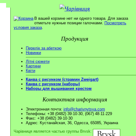
В вашей корзине нет ни одного товара. Для заказа
отметьте нужные позиции галочками.
Посмотреть
условия заказа
.
Продукция
Перелік за абеткою
Новинки
Літні сюжети
Картини
Квіти
Канва с рисунком (страмин Zweigart)
Канва с рисунком (наборы)
Наборы для вышивания крестом
Контактная информация
Электронная почта:
info@charivnytsya.com
Телефоны: +38 (0482) 39·10·30, (067) 48·11·229
Факс: +38 (0482) 39·10·30
Адрес: Кустанайская, 36, Одесса, 65085, Украина
Чарівниця является частью группы Brvsk: