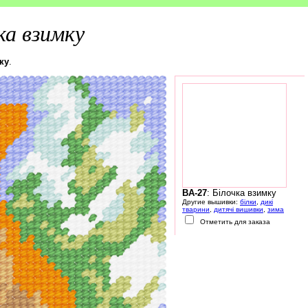
ка взимку
ку
.
BA-27
: Білочка взимку
Другие вышивки:
білки
,
дикі
тварини
,
дитячі вишивки
,
зима
Отметить для заказа