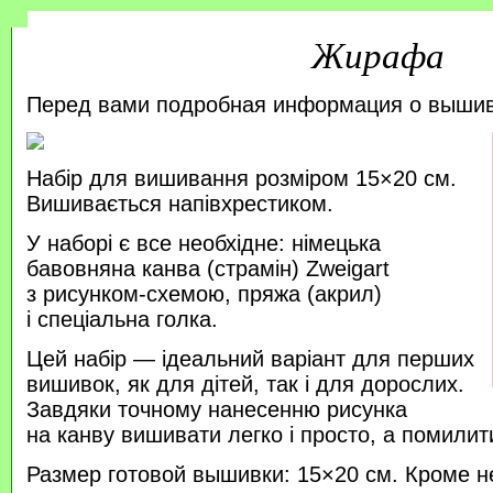
Жирафа
Перед вами подробная информация о выши
Набір для вишивання розміром 15×20 см.
Вишивається напівхрестиком.
У наборі є все необхідне: німецька
бавовняна канва (страмін) Zweigart
з рисунком-схемою, пряжа (акрил)
і спеціальна голка.
Цей набір — ідеальний варіант для перших
вишивок, як для дітей, так і для дорослих.
Завдяки точному нанесенню рисунка
на канву вишивати легко і просто, а помили
Размер готовой вышивки: 15×20 см. Кроме н