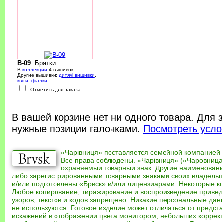
B-09
: Братки
В
коллекции
4 вышивок.
Другие вышивки:
дитячі вишивки
,
квіти
,
фіалки
Отметить для заказа
В вашей корзине нет ни одного товара. Для 
нужные позиции галочками.
Посмотреть усло
«Чарівниця» поставляется семейной компанией
Все права соблюдены. «Чарівниця» («Чаровница
охраняемый товарный знак. Другие наименован
либо зарегистрированными товарными знаками своих владель
и/или подготовлены «Брвск» и/или лицензиарами. Некоторые к
Любое копирование, тиражирование и воспроизведение привед
узоров, текстов и кодов запрещено. Никакие персональные дан
не используются. Готовое изделие может отличаться от предст
искажений в отображении цвета монитором, небольших коррек