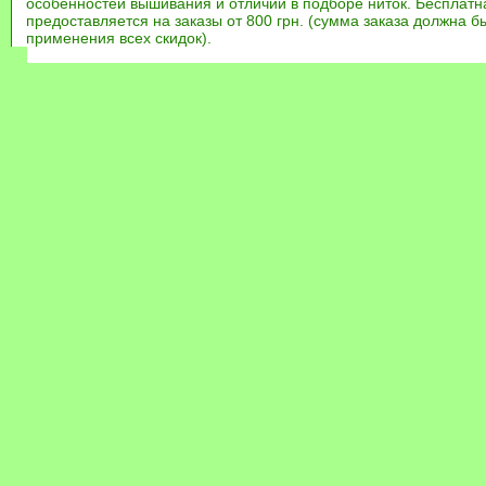
особенностей вышивания и отличий в подборе ниток. Бесплат
предоставляется на заказы от 800 грн. (сумма заказа должна бы
применения всех скидок).