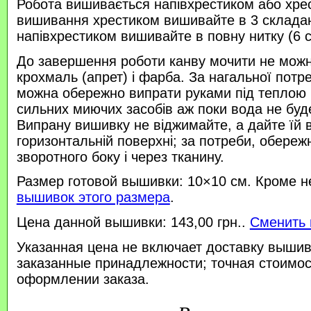
Робота вишивається напівхрестиком або хре
вишивання хрестиком вишивайте в 3 склада
напівхрестиком вишивайте в повну нитку (6 
До завершення роботи канву мочити не можн
крохмаль (апрет) і фарба. За нагальної потр
можна обережно випрати руками під теплою
сильних миючих засобів аж поки вода не буд
Випрану вишивку не віджимайте, а дайте їй 
горизонтальній поверхні; за потреби, обереж
зворотного боку і через тканину.
Размер готовой вышивки: 10×10 см. Кроме н
вышивок этого размера
.
Цена данной вышивки: 143,00 грн..
Сменить 
Указанная цена не включает доставку вышив
заказанные принадлежности; точная стоимос
оформлении заказа.