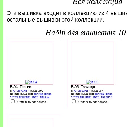
Вся коллекция
Эта вышивка входит в коллекцию из 4 выши
остальные вышивки этой коллекции.
набір для вишивання 1
B-04
: Півник
B-05
: Троянда
В
коллекции
4 вышивок.
В
коллекции
4 вышивок.
Другие вышивки:
велика квітка
,
Другие вышивки:
велика квітка
,
дитячі вишивки
,
квіти
,
півники
дитячі вишивки
,
квіти
,
троянди
Отметить для заказа
Отметить для заказа