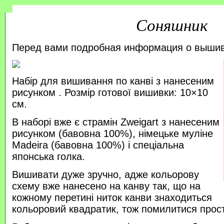
Соняшник
Перед вами подробная информация о выши
Набір для вишивання по канві з нанесеним
рисунком . Розмір готової вишивки: 10×10
см.
В наборі вже є страмін Zweigart з нанесеним
рисунком (бавовна 100%), німецьке муліне
Madeira (бавовна 100%) і спеціальна
японська голка.
Вишивати дуже зручно, адже кольорову
схему вже нанесено на канву так, що на
кожному перетині ниток канви знаходиться
кольоровий квадратик, тож помилитися прос