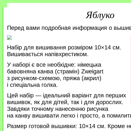
Яблуко
Перед вами подробная информация о выши
Набір для вишивання розміром 10×14 см.
Вишивається напівхрестиком.
У наборі є все необхідне: німецька
бавовняна канва (страмін) Zweigart
з рисунком-схемою, пряжа (акрил)
і спеціальна голка.
Цей набір — ідеальний варіант для перших
вишивок, як для дітей, так і для дорослих.
Завдяки точному нанесенню рисунка
на канву вишивати легко і просто, а помили
Размер готовой вышивки: 10×14 см. Кроме н