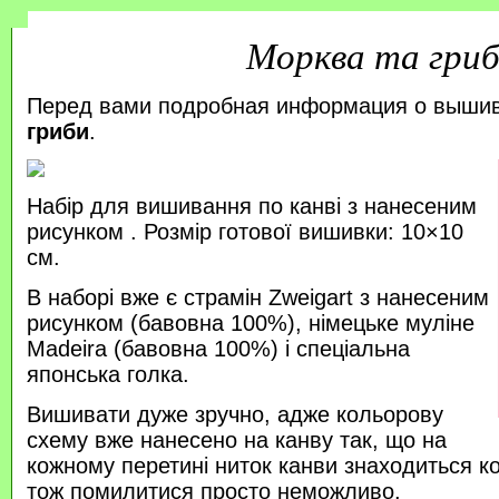
Морква та гри
Перед вами подробная информация о выши
гриби
.
Набір для вишивання по канві з нанесеним
рисунком . Розмір готової вишивки: 10×10
см.
В наборі вже є страмін Zweigart з нанесеним
рисунком (бавовна 100%), німецьке муліне
Madeira (бавовна 100%) і спеціальна
японська голка.
Вишивати дуже зручно, адже кольорову
схему вже нанесено на канву так, що на
кожному перетині ниток канви знаходиться к
тож помилитися просто неможливо.