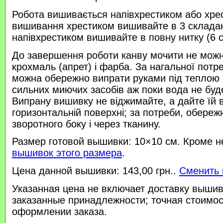
Робота вишивається напівхрестиком або хре
вишивання хрестиком вишивайте в 3 склада
напівхрестиком вишивайте в повну нитку (6 
До завершення роботи канву мочити не можн
крохмаль (апрет) і фарба. За нагальної потр
можна обережно випрати руками під теплою
сильних миючих засобів аж поки вода не буд
Випрану вишивку не віджимайте, а дайте їй 
горизонтальній поверхні; за потреби, обереж
зворотного боку і через тканину.
Размер готовой вышивки: 10×10 см. Кроме н
вышивок этого размера
.
Цена данной вышивки: 143,00 грн..
Сменить 
Указанная цена не включает доставку вышив
заказанные принадлежности; точная стоимос
оформлении заказа.