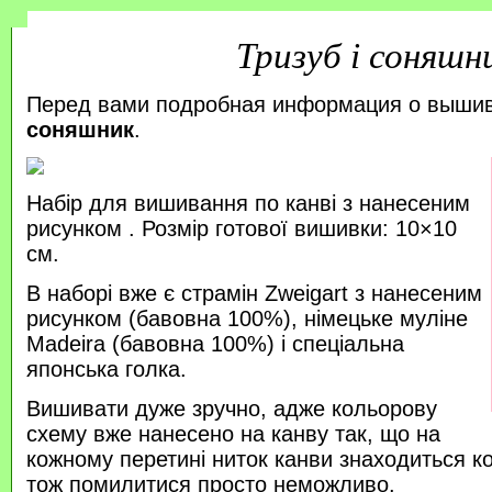
Тризуб і соняшн
Перед вами подробная информация о выши
соняшник
.
Набір для вишивання по канві з нанесеним
рисунком . Розмір готової вишивки: 10×10
см.
В наборі вже є страмін Zweigart з нанесеним
рисунком (бавовна 100%), німецьке муліне
Madeira (бавовна 100%) і спеціальна
японська голка.
Вишивати дуже зручно, адже кольорову
схему вже нанесено на канву так, що на
кожному перетині ниток канви знаходиться к
тож помилитися просто неможливо.