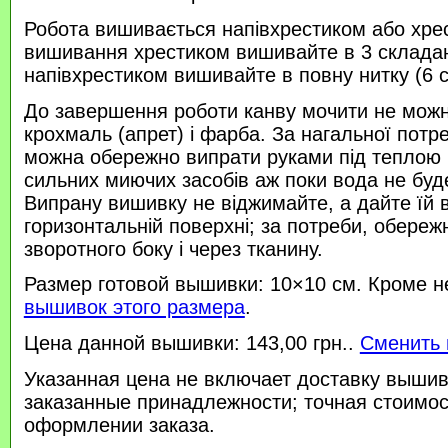
Робота вишивається напівхрестиком або хре
вишивання хрестиком вишивайте в 3 склада
напівхрестиком вишивайте в повну нитку (6 
До завершення роботи канву мочити не можн
крохмаль (апрет) і фарба. За нагальної потр
можна обережно випрати руками під теплою
сильних миючих засобів аж поки вода не буд
Випрану вишивку не віджимайте, а дайте їй 
горизонтальній поверхні; за потреби, обереж
зворотного боку і через тканину.
Размер готовой вышивки: 10×10 см. Кроме н
вышивок этого размера
.
Цена данной вышивки: 143,00 грн..
Сменить 
Указанная цена не включает доставку вышив
заказанные принадлежности; точная стоимос
оформлении заказа.