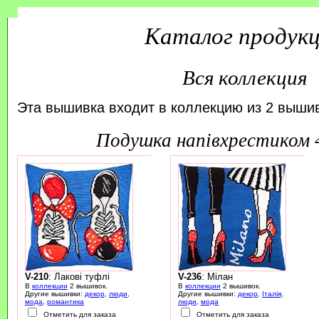
Каталог продук
Вся коллекция
Эта вышивка входит в коллекцию из 2 вышив
подушка напівхрестиком
V-210
: Лакові туфлі
V-236
: Мілан
В
коллекции
2 вышивок.
В
коллекции
2 вышивок.
Другие вышивки:
декор
,
люди
,
Другие вышивки:
декор
,
Італія
,
мода
,
романтика
люди
,
мода
Отметить для заказа
Отметить для заказа