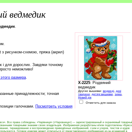
ий ведмедик
ведмедик
.
ом.
rt з рисунком-схемою, пряжа (акрил)
ак і для дорослих. Завдяки точному
 просто неможливо!
этого размера
.
X-2225
: Різдвяний
ведмедик
Другие вышивки:
ведмеді
,
дикі
азанные принадлежности; точная
тварини
,
дитячі вишивки
,
зима
,
Новий рік
Отметить для заказа
 позиции галочками.
Посмотреть условия
вск». Все права соблюдены. «Чарівниця» («Чаровница») — зарегистрированный и охраняемый товарны
рованными товарными знаками своих владельцев. Изображения разработаны и/или подготовлены «Брвск
вание, тиражирование и воспроизведение приведённых изображений, схем и узоров, текстов и кодов
пользуются. Готовое изделие может отличаться от представленного изображения из-за искажений в