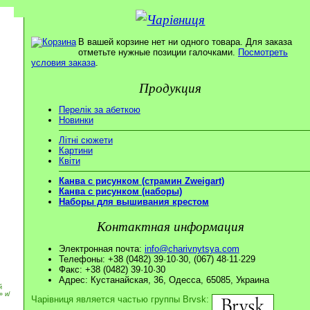
В вашей корзине нет ни одного товара. Для заказа
отметьте нужные позиции галочками.
Посмотреть
условия заказа
.
Продукция
Перелік за абеткою
Новинки
Літні сюжети
Картини
Квіти
Канва с рисунком (страмин Zweigart)
Канва с рисунком (наборы)
Наборы для вышивания крестом
Контактная информация
Электронная почта:
info@charivnytsya.com
Телефоны: +38 (0482) 39·10·30, (067) 48·11·229
Факс: +38 (0482) 39·10·30
Адрес: Кустанайская, 36, Одесса, 65085, Украина
й
» и/
Чарівниця является частью группы Brvsk: