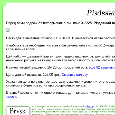
Різдвян
Перед вами подробная информация о вышивке
X-2225: Різдвяний 
Набір для вишивання розміром 15×20 см. Вишивається напівхрестик
У наборі є все необхідне: німецька бавовняна канва (страмін) Zweiga
і спеціальна голка.
Цей набір — ідеальний варіант для перших вишивок, як для дітей, т
нанесенню рисунка на канву вишивати легко і просто, а помилитися
Размер готовой вышивки: 15×20 см. Кроме неё есть
ещё 92 вышивки 
Цена данной вышивки: 195,00 грн..
Сменить валюту
.
Указанная цена не включает доставку вышивки и дополнительно зак
стоимость будет известна при оформлении заказа.
В вашей корзине нет ни одного товара. Для заказа отметьте нужные
заказа
.
«Чарівниця» поставляется семейной компанией «
Брвск
». © 1998–2025 «Бр
знак. Другие наименования являются товарными знаками либо зарегистри
или лицензиарами. Некоторые коды лицензированы у Google. Любое копиро
запрещено. Никакие персональные данные на сайте не собираются и не ис