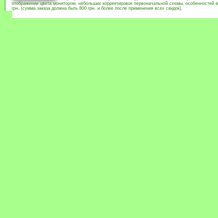
отображении цвета монитором, небольших корректировок первоначальной схемы, особенностей в
грн. (сумма заказа должна быть 800 грн. и более после применения всех скидок).