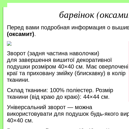
барвінок (оксам
Перед вами подробная информация о выши
(оксамит)
.
Зворот (задня частина наволочки)
для завершення вишитої декоративної
подушки розміром 40×40 см. Має оверлочені
краї та приховану змійку (блискавку) в колір
тканини.
Склад тканини: 100% поліестер. Розмір
тканини (від краю до краю): 44×44 см.
Універсальний зворот — можна
використовувати для подушок будь-якого ви
40×40 см.