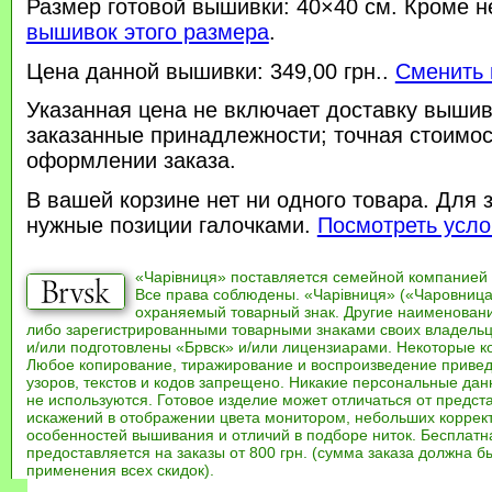
Размер готовой вышивки: 40×40 см. Кроме н
вышивок этого размера
.
Цена данной вышивки: 349,00 грн..
Сменить 
Указанная цена не включает доставку вышив
заказанные принадлежности; точная стоимос
оформлении заказа.
В вашей корзине нет ни одного товара. Для 
нужные позиции галочками.
Посмотреть усло
«Чарівниця» поставляется семейной компанией
Все права соблюдены. «Чарівниця» («Чаровница
охраняемый товарный знак. Другие наименован
либо зарегистрированными товарными знаками своих владель
и/или подготовлены «Брвск» и/или лицензиарами. Некоторые к
Любое копирование, тиражирование и воспроизведение привед
узоров, текстов и кодов запрещено. Никакие персональные дан
не используются. Готовое изделие может отличаться от предст
искажений в отображении цвета монитором, небольших коррек
особенностей вышивания и отличий в подборе ниток. Бесплат
предоставляется на заказы от 800 грн. (сумма заказа должна бы
применения всех скидок).